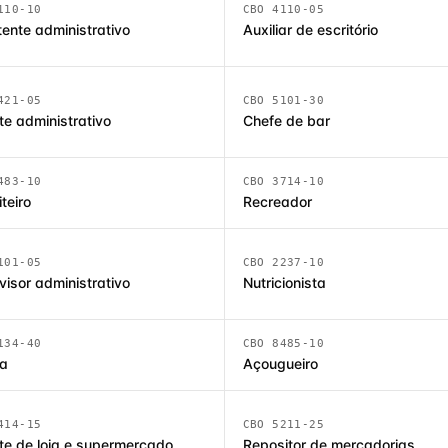
110-10
CBO 4110-05
tente administrativo
Auxiliar de escritório
421-05
CBO 5101-30
te administrativo
Chefe de bar
483-10
CBO 3714-10
teiro
Recreador
101-05
CBO 2237-10
visor administrativo
Nutricionista
134-40
CBO 8485-10
ta
Açougueiro
414-15
CBO 5211-25
te de loja e supermercado
Repositor de mercadorias