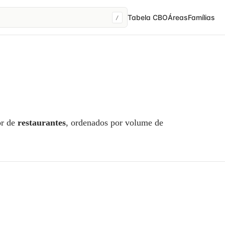
Tabela CBO
Áreas
Famílias
/
or de
restaurantes
, ordenados por volume de