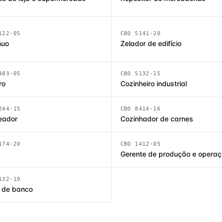
122-05
CBO 5141-20
nuo
Zelador de edifício
483-05
CBO 5132-15
ro
Cozinheiro industrial
244-15
CBO 8414-16
eador
Cozinhador de carnes
174-20
CBO 1412-05
Gerente de produção e opera
132-10
 de banco