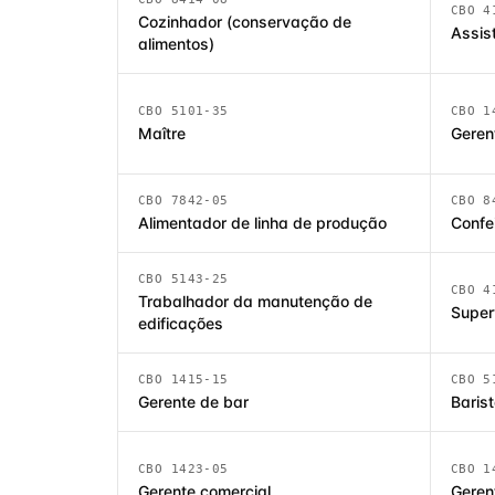
CBO 4
Cozinhador (conservação de
Assis
alimentos)
CBO 5101-35
CBO 1
Maître
Geren
CBO 7842-05
CBO 8
Alimentador de linha de produção
Confei
CBO 5143-25
CBO 4
Trabalhador da manutenção de
Super
edificações
CBO 1415-15
CBO 5
Gerente de bar
Baris
CBO 1423-05
CBO 1
Gerente comercial
Geren