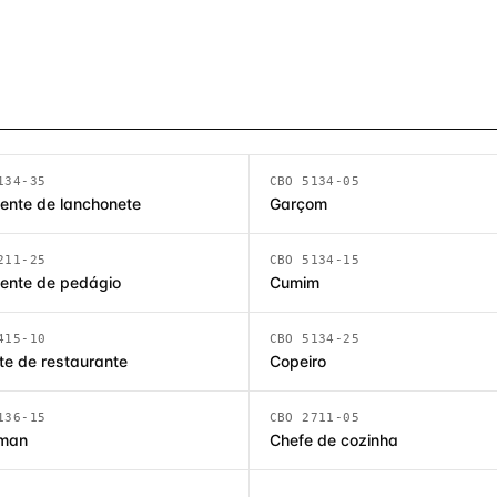
134-35
CBO 5134-05
ente de lanchonete
Garçom
211-25
CBO 5134-15
ente de pedágio
Cumim
415-10
CBO 5134-25
te de restaurante
Copeiro
136-15
CBO 2711-05
iman
Chefe de cozinha