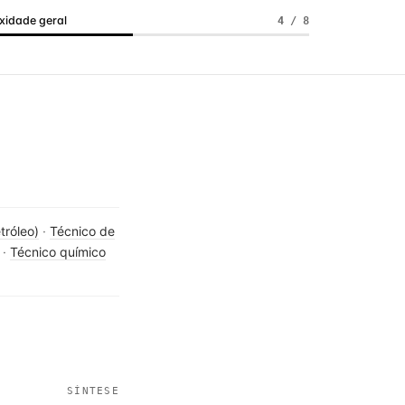
idade geral
4 / 8
tróleo)
·
Técnico de
·
Técnico químico
SÍNTESE