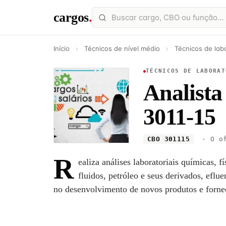
cargos
.
Início
›
Técnicos de nível médio
›
Técnicos de labo
TÉCNICOS DE LABORAT
Analista
3011-15
CBO 301115
· O of
R
ealiza análises laboratoriais químicas, f
fluidos, petróleo e seus derivados, eflue
no desenvolvimento de novos produtos e forne