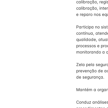
calibração, reg
calibração, int
e reparo nos eq
Participa no si
contínua, atend
qualidade, atua
processos e pro
monitorando a q
Zela pela segur
prevenção de a
de segurança.
Mantém a organi
Conduz análises