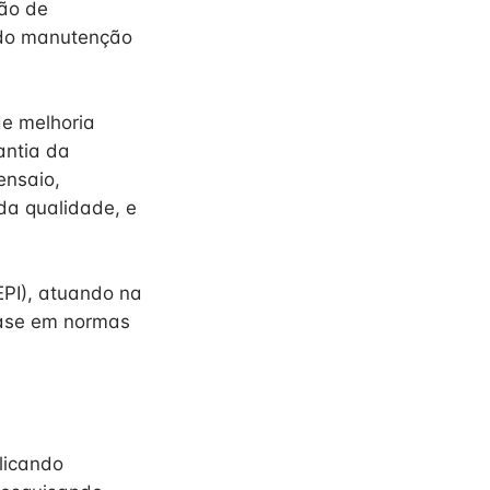
ção de
ando manutenção
de melhoria
antia da
ensaio,
da qualidade, e
EPI), atuando na
base em normas
licando