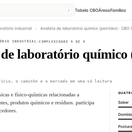
Tabela CBO
Áreas
Famílias
/
ratório industrial
›
Analista de laboratório químico (petróleo) · CBO 
ÓRIO INDUSTRIAL
/
COMPLEXIDADE 4 DE 8
 de laboratório químico 
ício, o caminho e o mercado em uma só leitura
QUATRO
ísicas e físico-químicas relacionadas a
ntes, produtos químicos e resíduos. participa
Saber
cedores.
Domínio
Postur