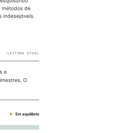
pesquisando
o métodos de
s indesejáveis.
LEITURA ATUAL
s e
imestres. O
Em equilíbrio