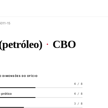
3011-15
(petróleo)
·
CBO
 DIMENSÕES DO OFÍCIO
4 / 8
 prático
4 / 8
a
3 / 8