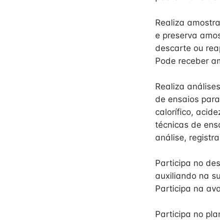
Realiza amostra
e preserva amos
descarte ou rea
Pode receber am
Realiza análises
de ensaios para
calorífico, acid
técnicas de ens
análise, registr
Participa no de
auxiliando na s
Participa na av
Participa no pl