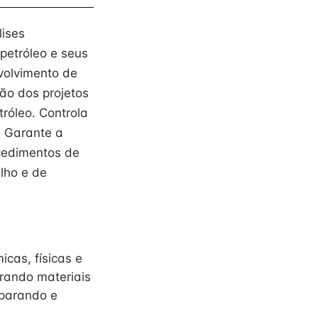
lises
 petróleo e seus
nvolvimento de
ão dos projetos
róleo. Controla
. Garante a
cedimentos de
lho e de
icas, físicas e
arando materiais
eparando e