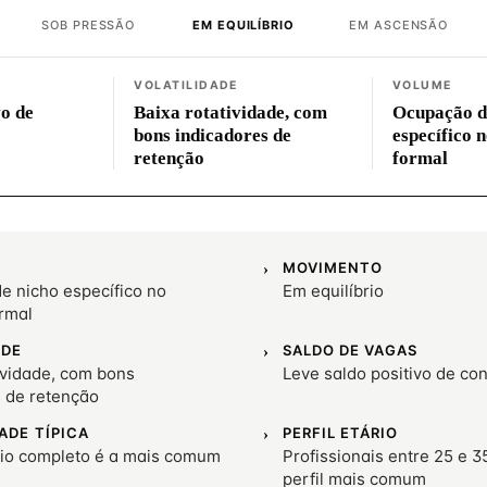
SOB PRESSÃO
EM EQUILÍBRIO
EM ASCENSÃO
VOLATILIDADE
VOLUME
vo de
Baixa rotatividade, com
Ocupação d
bons indicadores de
específico 
retenção
formal
MOVIMENTO
e nicho específico no
Em equilíbrio
rmal
ADE
SALDO DE VAGAS
ividade, com bons
Leve saldo positivo de co
s de retenção
ADE TÍPICA
PERFIL ETÁRIO
io completo é a mais comum
Profissionais entre 25 e 3
perfil mais comum