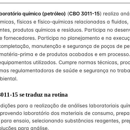
boratório químico (petróleo)
(
CBO 3011-15
) realiza aná
ímicas, físicas e físico-químicas relacionadas a fluidos,
entes, produtos químicos e resíduos. Participa no dese
e fornecedores. Participa no planejamento e na execuç
completação, manutenção e segurança de poços de pet
 matéria-prima e de produtos acabados e em processo
equipamentos utilizados. Cumpre normas técnicas, pro
rmas regulamentadoras de saúde e segurança no traba
iental.
11-15 se traduz na rotina
ições para a realização de análises laboratoriais quím
, provendo laboratório dos materiais de consumo, prep
para ensaio, selecionando substâncias reagentes, pr
luções para análise.