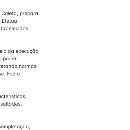
 Coleta, prepara
 Efetua
tabelecidos.
 meio da execução
o poder
rpretando normas
se. Faz a
terísticas,
esultados.
 completação,