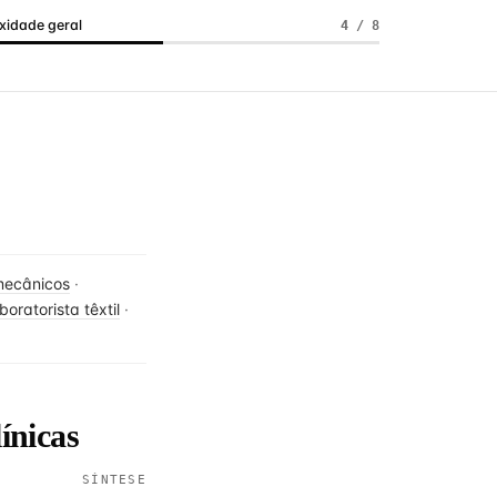
idade geral
4 / 8
mecânicos
·
boratorista têxtil
·
línicas
SÍNTESE