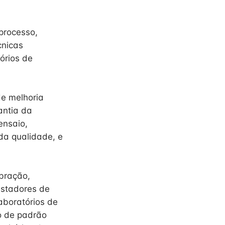
processo,
cnicas
órios de
de melhoria
antia da
ensaio,
da qualidade, e
bração,
estadores de
aboratórios de
po de padrão