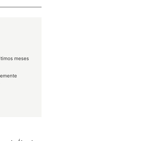
últimos meses
temente
s