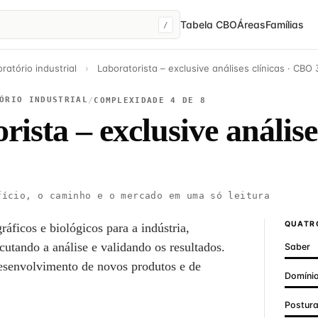
Tabela CBO
Áreas
Famílias
/
ratório industrial
›
Laboratorista – exclusive análises clínicas · CBO
ÓRIO INDUSTRIAL
/
COMPLEXIDADE 4 DE 8
ista – exclusive análise
ício, o caminho e o mercado em uma só leitura
QUATRO
ráficos e biológicos para a indústria,
utando a análise e validando os resultados.
Saber
 desenvolvimento de novos produtos e de
Domínio
Postur