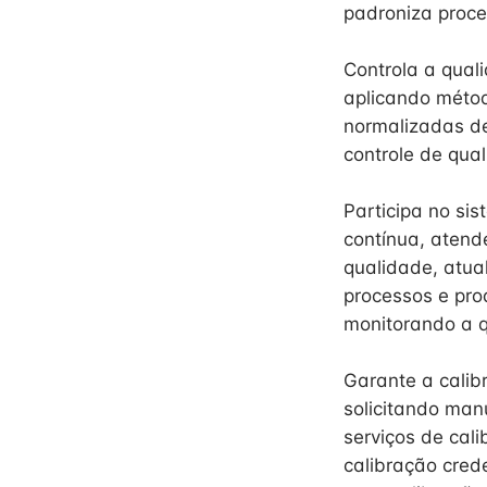
padroniza proce
Controla a qual
aplicando métod
normalizadas de 
controle de qua
Participa no si
contínua, atend
qualidade, atua
processos e pro
monitorando a q
Garante a calib
solicitando man
serviços de cal
calibração cred