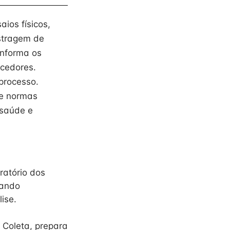
saios físicos,
ostragem de
informa os
ecedores.
processo.
re normas
 saúde e
ratório dos
nando
ise.
 Coleta, prepara