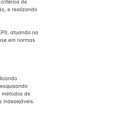
critérios de
o, e realizando
EPI), atuando na
base em normas
licando
pesquisando
o métodos de
s indesejáveis.