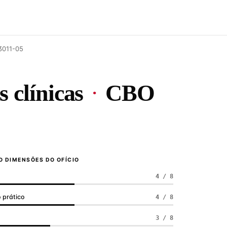
 3011-05
s clínicas
·
CBO
 DIMENSÕES DO OFÍCIO
4 / 8
 prático
4 / 8
a
3 / 8