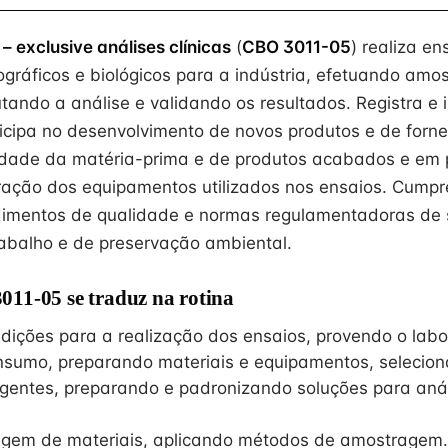
– exclusive análises clínicas
(
CBO 3011-05
) realiza en
ográficos e biológicos para a indústria, efetuando am
utando a análise e validando os resultados. Registra e 
ticipa no desenvolvimento de novos produtos e de forn
idade da matéria-prima e de produtos acabados e em 
ração dos equipamentos utilizados nos ensaios. Cump
edimentos de qualidade e normas regulamentadoras de
abalho e de preservação ambiental.
11-05 se traduz na rotina
dições para a realização dos ensaios, provendo o labo
nsumo, preparando materiais e equipamentos, selecio
gentes, preparando e padronizando soluções para anál
gem de materiais, aplicando métodos de amostragem.