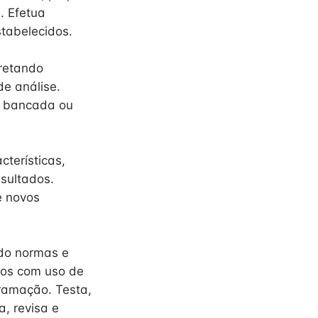
. Efetua
tabelecidos.
pretando
de análise.
em bancada ou
terísticas,
esultados.
e novos
ndo normas e
ios com uso de
ramação. Testa,
a, revisa e