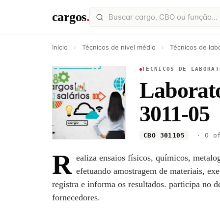
cargos
.
Início
›
Técnicos de nível médio
›
Técnicos de labo
TÉCNICOS DE LABORAT
Laborator
3011-05
CBO 301105
· O of
R
ealiza ensaios físicos, químicos, metalog
efetuando amostragem de materiais, exec
registra e informa os resultados. participa no
fornecedores.