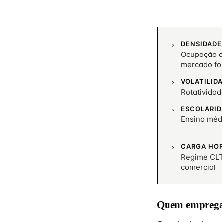
DENSIDADE
Ocupação d
mercado fo
VOLATILID
Rotativida
ESCOLARID
Ensino méd
CARGA HO
Regime CLT
comercial
Quem emprega