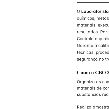
O
Laboratorista 
químicos, metal
materiais, exec
resultados. Par
Controla a qual
Garante a calib
técnicas, proc
segurança no tr
Como o CBO 30
Organiza as con
materiais de co
substâncias rea
Realiza amostra