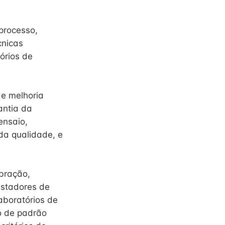
processo,
cnicas
órios de
de melhoria
antia da
ensaio,
da qualidade, e
bração,
estadores de
aboratórios de
po de padrão