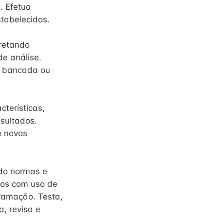
. Efetua
tabelecidos.
pretando
de análise.
em bancada ou
terísticas,
esultados.
e novos
ndo normas e
ios com uso de
ramação. Testa,
a, revisa e