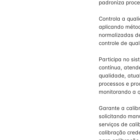
padroniza proce
Controla a qual
aplicando métod
normalizadas de 
controle de qua
Participa no si
contínua, atend
qualidade, atua
processos e pro
monitorando a q
Garante a calib
solicitando man
serviços de cal
calibração cred