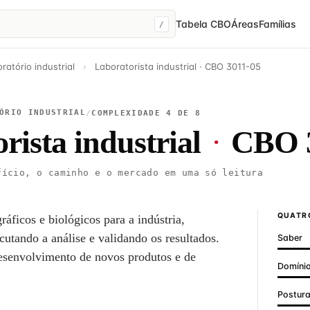
Tabela CBO
Áreas
Famílias
/
ratório industrial
›
Laboratorista industrial · CBO 3011-05
ÓRIO INDUSTRIAL
/
COMPLEXIDADE 4 DE 8
rista industrial
·
CBO 3
ício, o caminho e o mercado em uma só leitura
QUATRO
ráficos e biológicos para a indústria,
utando a análise e validando os resultados.
Saber
 desenvolvimento de novos produtos e de
Domínio
Postur