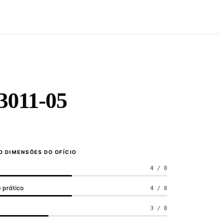
011-05
 DIMENSÕES DO OFÍCIO
4 / 8
 prático
4 / 8
a
3 / 8