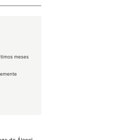
últimos meses
temente
s