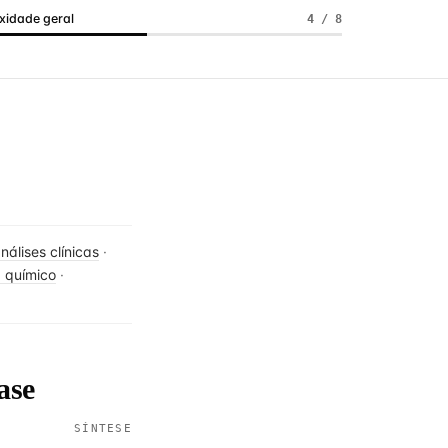
idade geral
4 / 8
nálises clínicas
·
a químico
·
ase
SÍNTESE