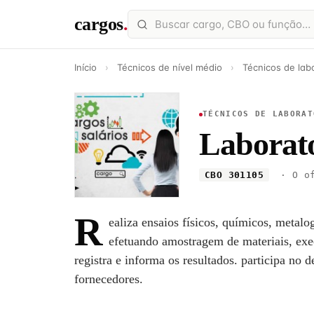
cargos
.
Início
›
Técnicos de nível médio
›
Técnicos de labo
TÉCNICOS DE LABORAT
Laborato
CBO 301105
· O of
R
ealiza ensaios físicos, químicos, metalog
efetuando amostragem de materiais, exec
registra e informa os resultados. participa no
fornecedores.