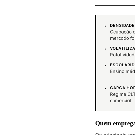
DENSIDADE
Ocupação d
mercado fo
VOLATILID
Rotativida
ESCOLARID
Ensino méd
CARGA HO
Regime CLT
comercial
Quem emprega