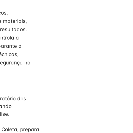
cos,
 materiais,
resultados.
ntrola a
Garante a
écnicas,
segurança no
ratório dos
nando
ise.
 Coleta, prepara