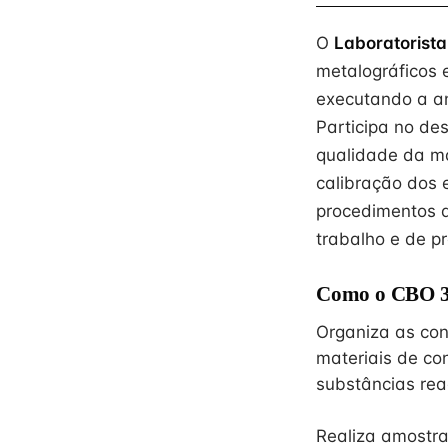
O
Laboratorista 
metalográficos 
executando a an
Participa no de
qualidade da m
calibração dos 
procedimentos 
trabalho e de p
Como o CBO 30
Organiza as con
materiais de co
substâncias rea
Realiza amostra