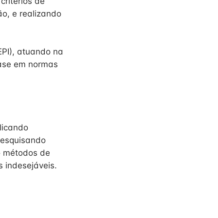
critérios de
o, e realizando
EPI), atuando na
base em normas
licando
pesquisando
o métodos de
s indesejáveis.