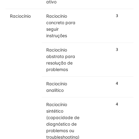
ativo
Raciocínio
Raciocínio
3
3
concreto para
seguir
instruções
Raciocínio
3
3
abstrato para
resolução de
problemas
Raciocínio
4
4
analítico
Raciocínio
4
4
sintético
(capacidade de
diagnóstico de
problemas ou
troubleshooting)