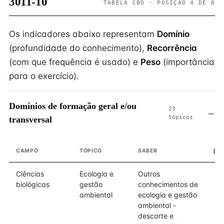
3011-10
TABELA CBO · POSIÇÃO 4 DE 8
Os indicadores abaixo representam
Domínio
(profundidade do conhecimento),
Recorrência
(com que frequência é usado) e
Peso
(importância
para o exercício).
Domínios de formação geral e/ou
23
tópicos
transversal
CAMPO
TÓPICO
SABER
DO
Ciências
Ecologia e
Outros
biológicas
gestão
conhecimentos de
ambiental
ecologia e gestão
ambiental -
descarte e