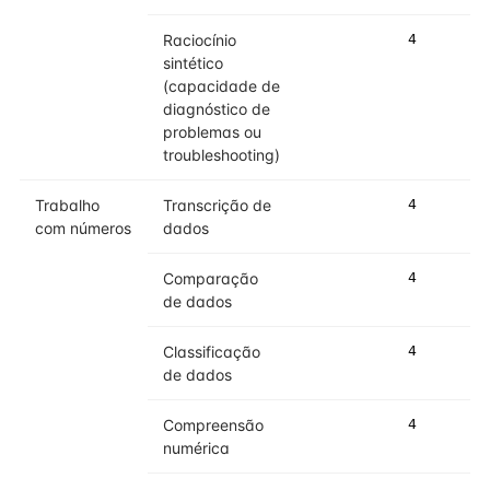
Raciocínio
4
4
sintético
(capacidade de
diagnóstico de
problemas ou
troubleshooting)
Trabalho
Transcrição de
4
4
com números
dados
Comparação
4
4
de dados
Classificação
4
4
de dados
Compreensão
4
4
numérica