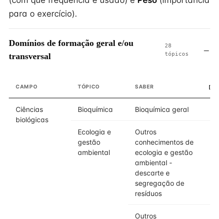
(com que frequência é usado) e
Peso
(importância
para o exercício).
Domínios de formação geral e/ou
28
tópicos
transversal
CAMPO
TÓPICO
SABER
DO
Ciências
Bioquímica
Bioquímica geral
biológicas
Ecologia e
Outros
gestão
conhecimentos de
ambiental
ecologia e gestão
ambiental -
descarte e
segregação de
resíduos
Outros