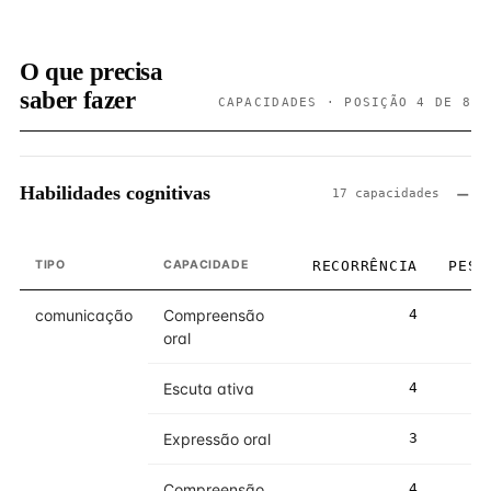
O que precisa
saber fazer
CAPACIDADES · POSIÇÃO 4 DE 8
Habilidades cognitivas
17 capacidades
TIPO
CAPACIDADE
RECORRÊNCIA
PESO
comunicação
Compreensão
4
4
oral
Escuta ativa
4
4
Expressão oral
3
3
Compreensão
4
4