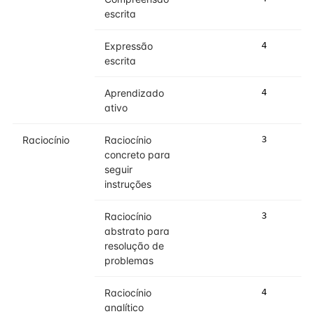
escrita
Expressão
4
4
escrita
Aprendizado
4
4
ativo
Raciocínio
Raciocínio
3
3
concreto para
seguir
instruções
Raciocínio
3
3
abstrato para
resolução de
problemas
Raciocínio
4
4
analítico