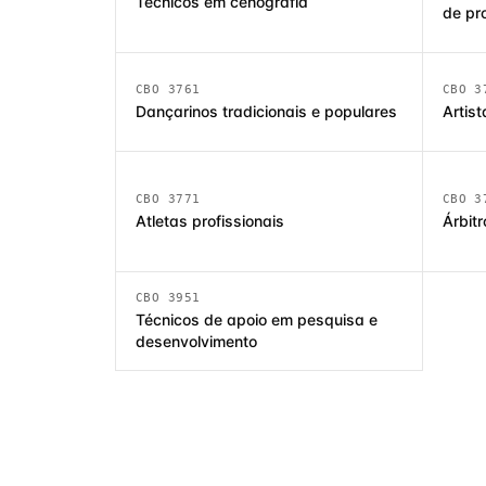
Técnicos em cenografia
de pr
CBO 3761
CBO 3
Dançarinos tradicionais e populares
Artist
CBO 3771
CBO 3
Atletas profissionais
Árbit
CBO 3951
Técnicos de apoio em pesquisa e
desenvolvimento