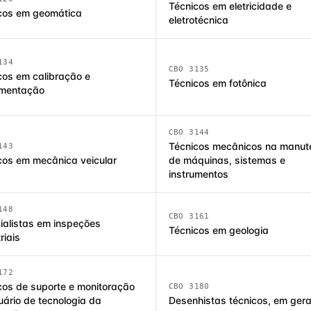
Técnicos em eletricidade e
cos em geomática
eletrotécnica
134
CBO 3135
cos em calibração e
Técnicos em fotônica
umentação
CBO 3144
Técnicos mecânicos na manut
143
cos em mecânica veicular
de máquinas, sistemas e
instrumentos
148
CBO 3161
ialistas em inspeções
Técnicos em geologia
riais
172
cos de suporte e monitoração
CBO 3180
uário de tecnologia da
Desenhistas técnicos, em gera