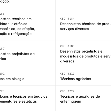
mação.
183
histas técnicos em
CBO 3184
cidade, eletrônica,
Desenhistas técnicos de produ
omecânica, calefação,
serviços diversos
ação e refrigeração
CBO 3188
187
Desenhistas projetistas e
histas projetistas da
modelistas de produtos e serv
nica
diversos
201
CBO 3211
cos em biologia
Técnicos agrícolas
221
CBO 3222
logos e técnicos em terapias
Técnicos e auxiliares de
ementares e estéticas
enfermagem