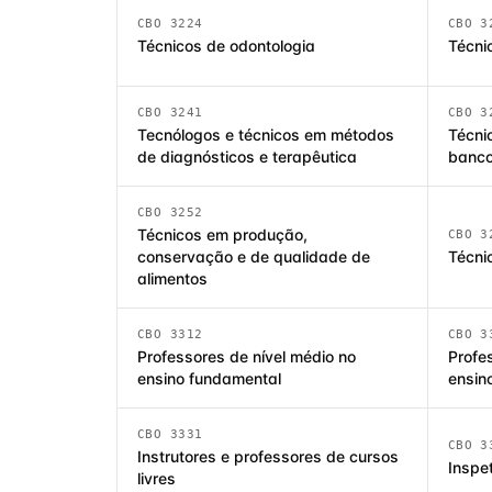
CBO 3224
CBO 3
Técnicos de odontologia
Técni
CBO 3241
CBO 3
Tecnólogos e técnicos em métodos
Técni
de diagnósticos e terapêutica
banco
CBO 3252
Técnicos em produção,
CBO 3
conservação e de qualidade de
Técni
alimentos
CBO 3312
CBO 3
Professores de nível médio no
Profe
ensino fundamental
ensino
CBO 3331
CBO 3
Instrutores e professores de cursos
Inspe
livres