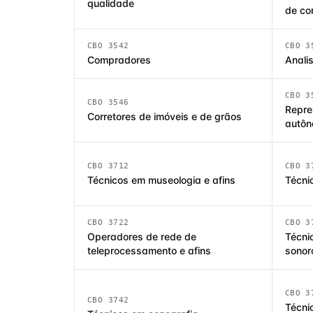
qualidade
de co
CBO 3542
CBO 3
Compradores
Anali
CBO 3
CBO 3546
Repre
Corretores de imóveis e de grãos
autô
CBO 3712
CBO 3
Técnicos em museologia e afins
Técni
CBO 3722
CBO 3
Operadores de rede de
Técni
teleprocessamento e afins
sonor
CBO 3
CBO 3742
Técni