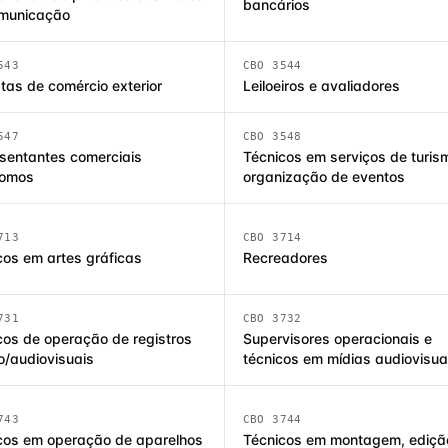
bancários
municação
543
CBO 3544
stas de comércio exterior
Leiloeiros e avaliadores
547
CBO 3548
sentantes comerciais
Técnicos em serviços de turis
nomos
organização de eventos
713
CBO 3714
cos em artes gráficas
Recreadores
731
CBO 3732
cos de operação de registros
Supervisores operacionais e
o/audiovisuais
técnicos em mídias audiovisua
743
CBO 3744
cos em operação de aparelhos
Técnicos em montagem, ediçã