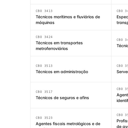
CBO 3413
CBO 3
Técnicos marítimos e fluviários de
Especi
máquinas
trans
CBO 3424
CBO 3
Técnicos em transportes
Técni
metroferroviários
CBO 3513
CBO 3
Técnicos em administração
Serven
CBO 3
CBO 3517
Agent
Técnicos de seguros e afins
identi
CBO 3
CBO 3523
Profis
Agentes fiscais metrológicos e de
de av