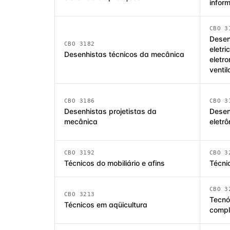
infor
CBO 3
Desen
CBO 3182
eletri
Desenhistas técnicos da mecânica
eletr
ventil
CBO 3186
CBO 3
Desenhistas projetistas da
Desen
mecânica
eletrô
CBO 3192
CBO 3
Técnicos do mobiliário e afins
Técni
CBO 3
CBO 3213
Tecnó
Técnicos em aqüicultura
compl