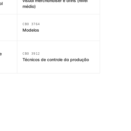
visual merchandiser e afins (nível
al
médio)
CBO 3764
Modelos
e
CBO 3912
Técnicos de controle da produção