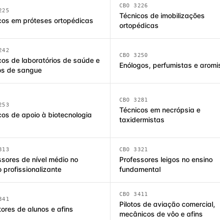
CBO 3226
225
Técnicos de imobilizações
cos em próteses ortopédicas
ortopédicas
242
CBO 3250
cos de laboratórios de saúde e
Enólogos, perfumistas e aromi
s de sangue
CBO 3281
253
Técnicos em necrópsia e
cos de apoio à biotecnologia
taxidermistas
313
CBO 3321
ssores de nível médio no
Professores leigos no ensino
 profissionalizante
fundamental
CBO 3411
341
Pilotos de aviação comercial,
tores de alunos e afins
mecânicos de vôo e afins