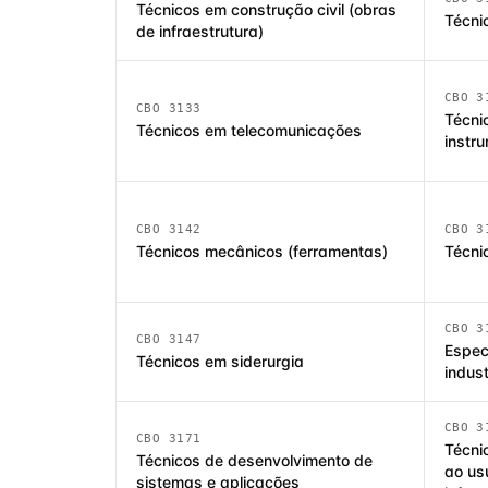
Técnicos em construção civil (obras
Técni
de infraestrutura)
CBO 3
CBO 3133
Técni
Técnicos em telecomunicações
instr
CBO 3142
CBO 3
Técnicos mecânicos (ferramentas)
Técni
CBO 3
CBO 3147
Espec
Técnicos em siderurgia
indust
CBO 3
CBO 3171
Técni
Técnicos de desenvolvimento de
ao us
sistemas e aplicações