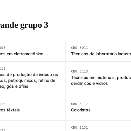
rande grupo 3
003
CBO 3011
cos em eletromecânica
Técnicos de laboratório industr
112
CBO 3113
cos de produção de indústrias
Técnicos em materiais, produt
cas, petroquímicas, refino de
cerâmicos e vidros
eo, gás e afins
116
CBO 3117
cos têxteis
Coloristas
CBO 3131
123