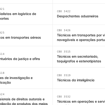
421
CBO 3422
alistas em logística de
Despachantes aduaneiros
portes
CBO 3426
425
Técnicos em transportes por v
cos em transportes aéreos
navegáveis e operações portu
CBO 3515
514
Técnicos em secretariado,
tuários da justiça e afins
taquígrafos e estenotipistas
518
CBO 3519
es de investigação e
Técnicos da inteligência
ficação
524
CBO 3532
sionais de direitos autorais e
Técnicos em operações e serv
aliacão de produtos dos meios