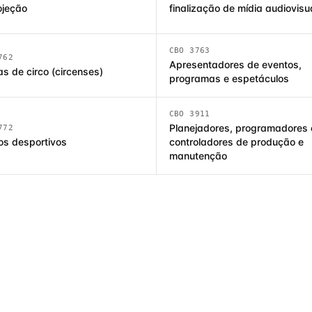
ojeção
finalização de mídia audiovisu
CBO 3763
762
Apresentadores de eventos,
as de circo (circenses)
programas e espetáculos
CBO 3911
Planejadores, programadores 
772
ros desportivos
controladores de produção e
manutenção