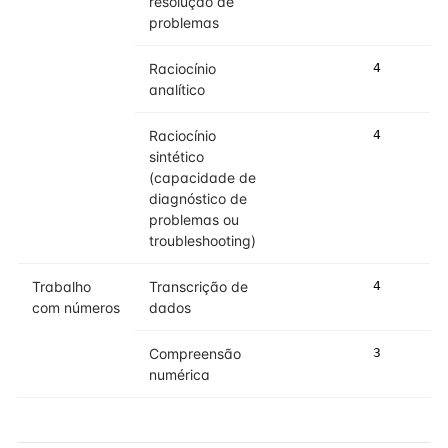
resolução de
problemas
Raciocínio
4
4
analítico
Raciocínio
4
4
sintético
(capacidade de
diagnóstico de
problemas ou
troubleshooting)
Trabalho
Transcrição de
4
4
com números
dados
Compreensão
3
3
numérica