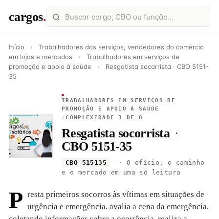
cargos
.
Início
›
Trabalhadores dos serviços, vendedores do comércio
em lojas e mercados
›
Trabalhadores em serviços de
promoção e apoio à saúde
›
Resgatista socorrista · CBO 5151-
35
TRABALHADORES EM SERVIÇOS DE
PROMOÇÃO E APOIO À SAÚDE
/
COMPLEXIDADE 3 DE 8
Resgatista socorrista
·
CBO 5151-35
CBO 515135
· O ofício, o caminho
e o mercado em uma só leitura
P
resta primeiros socorros às vítimas em situações de
urgência e emergência. avalia a cena da emergência,
coletando informações sobre a ocorrência. realiza a