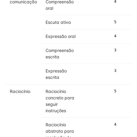
comunicação
Compreensão
4
4
oral
Escuta ativa
5
5
Expressão oral
4
4
Compreensão
3
3
escrita
Expressão
3
4
escrita
Raciocínio
Raciocínio
5
5
concreto para
seguir
instruções
Raciocínio
4
4
abstrato para