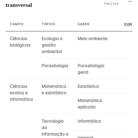
tópicos
transversal
CAMPO
TÓPICO
SABER
DOMÍN
Ciências
Ecologia e
Meio ambiente
biológicas
gestão
ambiental
Parasitologia
Parasitologia
geral
Ciências
Matemática
Estatística
exatas e
e estatística
informática
Matemática
aplicada
Tecnologia
Informática
da
informação e
Internet