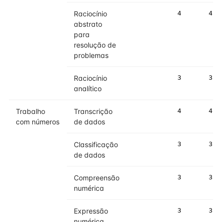
Raciocínio
4
4
abstrato
para
resolução de
problemas
Raciocínio
3
3
analítico
Trabalho
Transcrição
4
4
com números
de dados
Classificação
3
3
de dados
Compreensão
3
3
numérica
Expressão
3
3
numérica