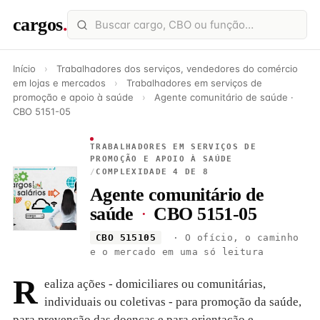
cargos
.
Início
›
Trabalhadores dos serviços, vendedores do comércio
em lojas e mercados
›
Trabalhadores em serviços de
promoção e apoio à saúde
›
Agente comunitário de saúde ·
CBO 5151-05
TRABALHADORES EM SERVIÇOS DE
PROMOÇÃO E APOIO À SAÚDE
/
COMPLEXIDADE 4 DE 8
Agente comunitário de
saúde
·
CBO 5151-05
CBO 515105
· O ofício, o caminho
e o mercado em uma só leitura
R
ealiza ações - domiciliares ou comunitárias,
individuais ou coletivas - para promoção da saúde,
para prevenção das doenças e para orientação e