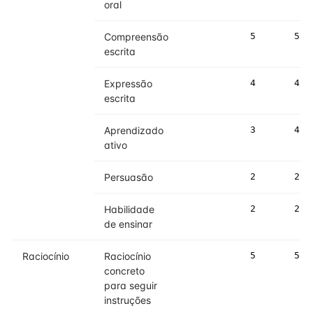
oral
Compreensão
5
5
escrita
Expressão
4
4
escrita
Aprendizado
3
4
ativo
Persuasão
2
2
Habilidade
2
2
de ensinar
Raciocínio
Raciocínio
5
5
concreto
para seguir
instruções