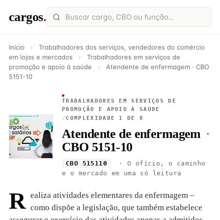
cargos
.
Início
›
Trabalhadores dos serviços, vendedores do comércio
em lojas e mercados
›
Trabalhadores em serviços de
promoção e apoio à saúde
›
Atendente de enfermagem · CBO
5151-10
TRABALHADORES EM SERVIÇOS DE
PROMOÇÃO E APOIO À SAÚDE
/
COMPLEXIDADE 1 DE 8
Atendente de enfermagem
·
CBO 5151-10
CBO 515110
· O ofício, o caminho
e o mercado em uma só leitura
R
ealiza atividades elementares da enfermagem –
como dispõe a legislação, que também estabelece
assegurar o exercício das atividades apenas a admitidos