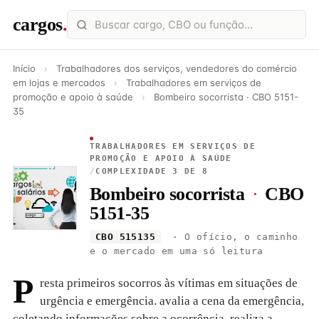
cargos
.
Início
›
Trabalhadores dos serviços, vendedores do comércio
em lojas e mercados
›
Trabalhadores em serviços de
promoção e apoio à saúde
›
Bombeiro socorrista · CBO 5151-
35
TRABALHADORES EM SERVIÇOS DE
PROMOÇÃO E APOIO À SAÚDE
/
COMPLEXIDADE 3 DE 8
Bombeiro socorrista
·
CBO
5151-35
CBO 515135
· O ofício, o caminho
e o mercado em uma só leitura
P
resta primeiros socorros às vítimas em situações de
urgência e emergência. avalia a cena da emergência,
coletando informações sobre a ocorrência. realiza a