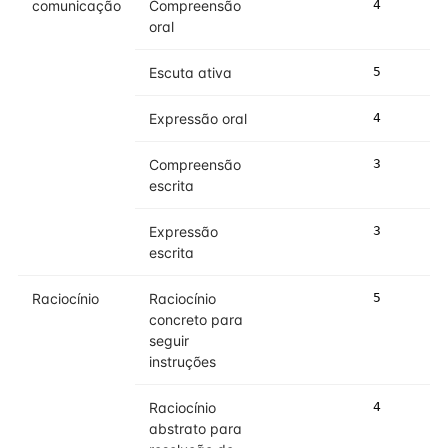
comunicação
Compreensão
4
4
oral
Escuta ativa
5
5
Expressão oral
4
4
Compreensão
3
3
escrita
Expressão
3
4
escrita
Raciocínio
Raciocínio
5
5
concreto para
seguir
instruções
Raciocínio
4
4
abstrato para