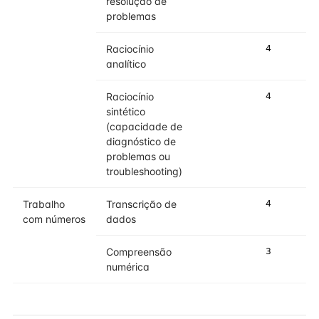
resolução de
problemas
Raciocínio
4
4
analítico
Raciocínio
4
4
sintético
(capacidade de
diagnóstico de
problemas ou
troubleshooting)
Trabalho
Transcrição de
4
4
com números
dados
Compreensão
3
3
numérica