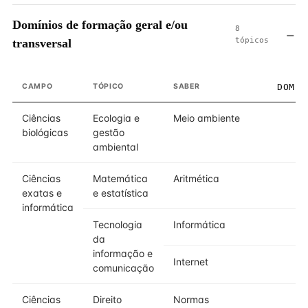
Domínios de formação geral e/ou
8
tópicos
transversal
CAMPO
TÓPICO
SABER
DOMÍN
Ciências
Ecologia e
Meio ambiente
biológicas
gestão
ambiental
Ciências
Matemática
Aritmética
exatas e
e estatística
informática
Tecnologia
Informática
da
informação e
Internet
comunicação
Ciências
Direito
Normas