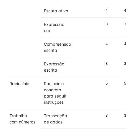
Escuta ativa
4
4
Expressão
3
3
oral
Compreensão
4
4
escrita
Expressão
3
3
escrita
Raciocínio
Raciocínio
5
5
concreto
para seguir
instruções
Trabalho
Transcrição
3
3
com números
de dados