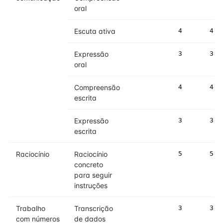
oral
Escuta ativa
4
4
Expressão
3
3
oral
Compreensão
4
4
escrita
Expressão
3
3
escrita
Raciocínio
Raciocínio
5
5
concreto
para seguir
instruções
Trabalho
Transcrição
3
3
com números
de dados