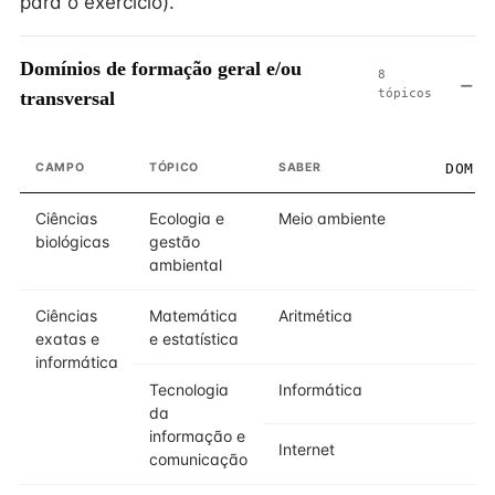
para o exercício).
Domínios de formação geral e/ou
8
tópicos
transversal
CAMPO
TÓPICO
SABER
DOMÍN
Ciências
Ecologia e
Meio ambiente
biológicas
gestão
ambiental
Ciências
Matemática
Aritmética
exatas e
e estatística
informática
Tecnologia
Informática
da
informação e
Internet
comunicação