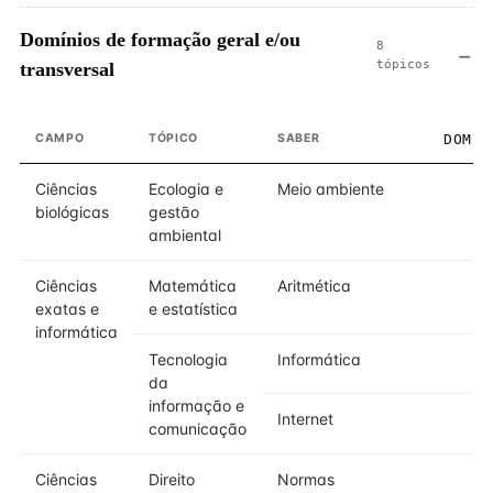
Domínios de formação geral e/ou
8
tópicos
transversal
CAMPO
TÓPICO
SABER
DOMÍN
Ciências
Ecologia e
Meio ambiente
biológicas
gestão
ambiental
Ciências
Matemática
Aritmética
exatas e
e estatística
informática
Tecnologia
Informática
da
informação e
Internet
comunicação
Ciências
Direito
Normas