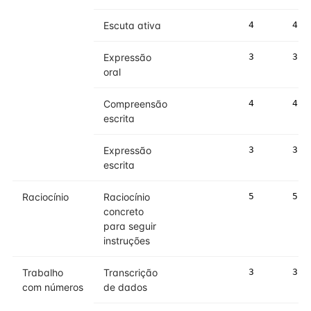
Escuta ativa
4
4
Expressão
3
3
oral
Compreensão
4
4
escrita
Expressão
3
3
escrita
Raciocínio
Raciocínio
5
5
concreto
para seguir
instruções
Trabalho
Transcrição
3
3
com números
de dados