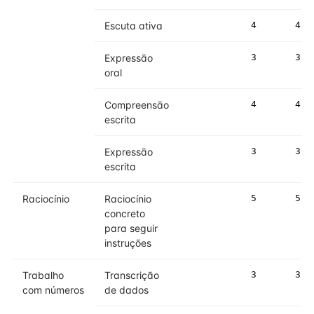
Escuta ativa
4
4
Expressão
3
3
oral
Compreensão
4
4
escrita
Expressão
3
3
escrita
Raciocínio
Raciocínio
5
5
concreto
para seguir
instruções
Trabalho
Transcrição
3
3
com números
de dados