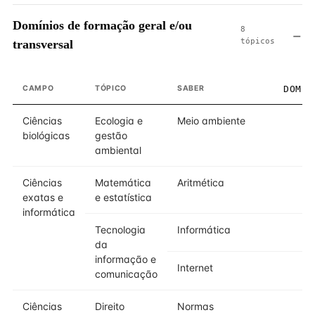
Domínios de formação geral e/ou
8
tópicos
transversal
CAMPO
TÓPICO
SABER
DOMÍN
Ciências
Ecologia e
Meio ambiente
biológicas
gestão
ambiental
Ciências
Matemática
Aritmética
exatas e
e estatística
informática
Tecnologia
Informática
da
informação e
Internet
comunicação
Ciências
Direito
Normas