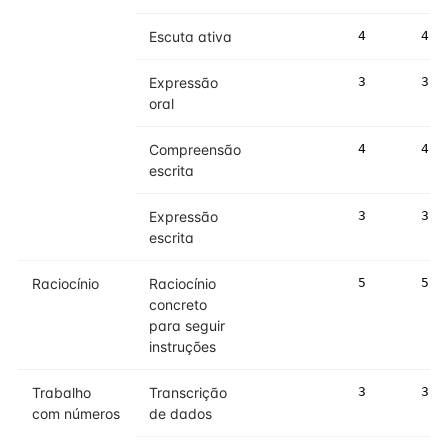
Escuta ativa
4
4
Expressão
3
3
oral
Compreensão
4
4
escrita
Expressão
3
3
escrita
Raciocínio
Raciocínio
5
5
concreto
para seguir
instruções
Trabalho
Transcrição
3
3
com números
de dados