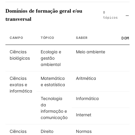
Domínios de formação geral e/ou
8
tópicos
transversal
CAMPO
TÓPICO
SABER
DOMÍN
Ciências
Ecologia e
Meio ambiente
biológicas
gestão
ambiental
Ciências
Matemática
Aritmética
exatas e
e estatística
informática
Tecnologia
Informática
da
informação e
Internet
comunicação
Ciências
Direito
Normas