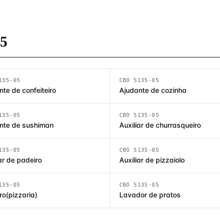
35
135-05
CBO 5135-05
te de confeiteiro
Ajudante de cozinha
135-05
CBO 5135-05
nte de sushiman
Auxiliar de churrasqueiro
135-05
CBO 5135-05
ar de padeiro
Auxiliar de pizzaiolo
135-05
CBO 5135-05
ro(pizzaria)
Lavador de pratos