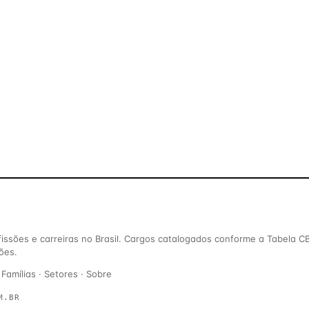
ofissões e carreiras no Brasil. Cargos catalogados conforme a Tabela C
ões.
·
Famílias
·
Setores
·
Sobre
M.BR