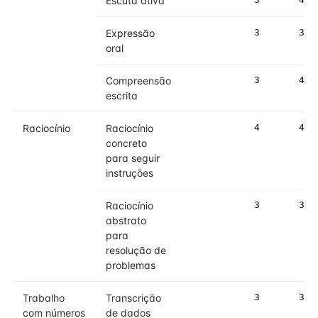
Escuta ativa
Expressão
3
3
oral
Compreensão
3
4
escrita
Raciocínio
Raciocínio
4
4
concreto
para seguir
instruções
Raciocínio
3
3
abstrato
para
resolução de
problemas
Trabalho
Transcrição
3
3
com números
de dados