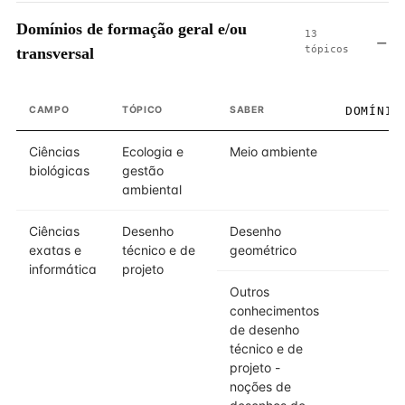
Domínios de formação geral e/ou
13
tópicos
transversal
CAMPO
TÓPICO
SABER
DOMÍNIO
Ciências
Ecologia e
Meio ambiente
2
biológicas
gestão
ambiental
Ciências
Desenho
Desenho
1
exatas e
técnico e de
geométrico
informática
projeto
Outros
2
conhecimentos
de desenho
técnico e de
projeto -
noções de