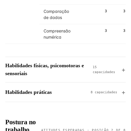
Comparação
3
3
de dados
Compreensão
3
3
numérica
Habilidades físicas, psicomotoras e
15
capacidades
sensoriais
Habilidades práticas
8 capacidades
Postura no
trabalho
ATITUDES ESPERADAS · POSIÇÃO 2 DE 8