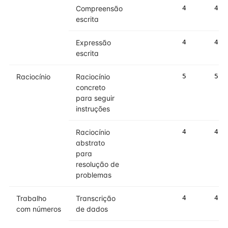
Compreensão
4
4
escrita
Expressão
4
4
escrita
Raciocínio
Raciocínio
5
5
concreto
para seguir
instruções
Raciocínio
4
4
abstrato
para
resolução de
problemas
Trabalho
Transcrição
4
4
com números
de dados