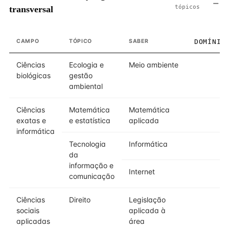
tópicos
transversal
CAMPO
TÓPICO
SABER
DOMÍNIO
Ciências
Ecologia e
Meio ambiente
2
biológicas
gestão
ambiental
Ciências
Matemática
Matemática
2
exatas e
e estatística
aplicada
informática
Tecnologia
Informática
2
da
informação e
Internet
2
comunicação
Ciências
Direito
Legislação
2
sociais
aplicada à
aplicadas
área