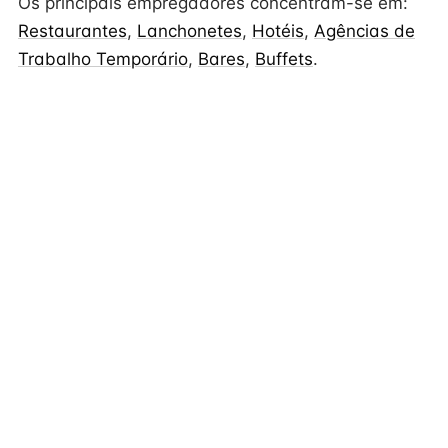
Os principais empregadores concentram-se em:
Restaurantes
,
Lanchonetes
,
Hotéis
,
Agências de
Trabalho Temporário
,
Bares
,
Buffets
.