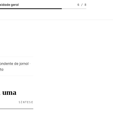
idade geral
6 / 8
ondente de jornal
·
sta
m uma
SÍNTESE