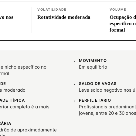
VOLATILIDADE
VOLUME
vo nos
Rotatividade moderada
Ocupação d
específico 
formal
MOVIMENTO
e nicho específico no
Em equilíbrio
rmal
ADE
SALDO DE VAGAS
de moderada
Leve saldo negativo nos 
ADE TÍPICA
PERFIL ETÁRIO
rior completo é a mais
Profissionais predominan
jovens, entre 20 e 30 ano
RÁRIA
drão de aproximadamente