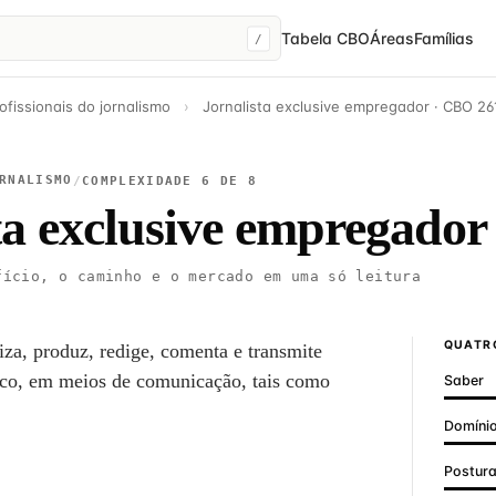
Tabela CBO
Áreas
Famílias
/
ofissionais do jornalismo
›
Jornalista exclusive empregador · CBO 26
RNALISMO
/
COMPLEXIDADE 6 DE 8
ta exclusive empregador
ício, o caminho e o mercado em uma só leitura
QUATRO
niza, produz, redige, comenta e transmite
lico, em meios de comunicação, tais como
Saber
Domínio
Postur