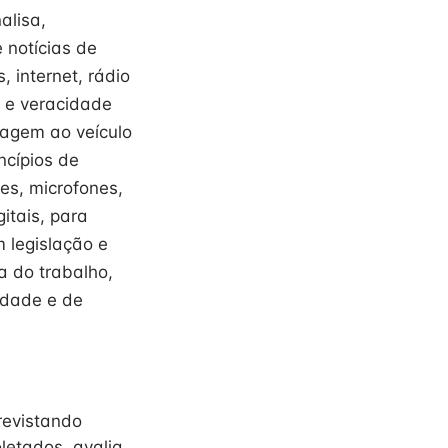
alisa,
 notícias de
, internet, rádio
o e veracidade
uagem ao veículo
ncípios de
res, microfones,
itais, para
 legislação e
 do trabalho,
lidade e de
revistando
oletados, avalia