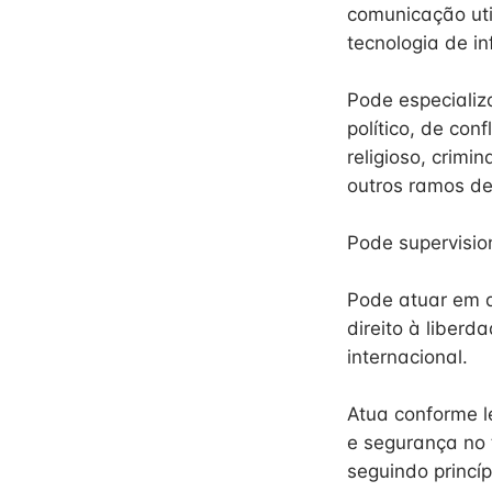
comunicação util
tecnologia de i
Pode especializa
político, de con
religioso, crim
outros ramos de
Pode supervision
Pode atuar em a
direito à liber
internacional.
Atua conforme 
e segurança no 
seguindo princí