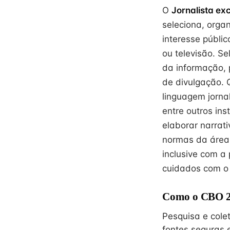
O
Jornalista ex
seleciona, orga
interesse públic
ou televisão. Se
da informação, 
de divulgação. Q
linguagem jornal
entre outros ins
elaborar narrat
normas da área
inclusive com a 
cuidados com o
Como o CBO 26
Pesquisa e cole
fontes seguras e