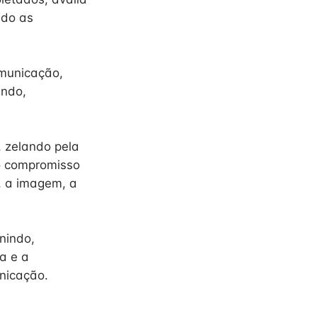
ndo as
omunicação,
indo,
, zelando pela
 o compromisso
a, a imagem, a
nindo,
a e a
unicação.