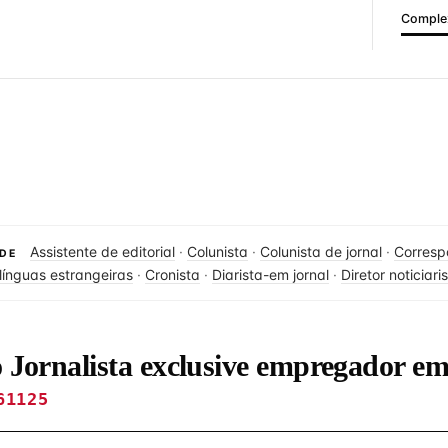
Complex
Assistente de editorial
·
Colunista
·
Colunista de jornal
·
Corresp
DE
línguas estrangeiras
·
Cronista
·
Diarista-em jornal
·
Diretor noticiari
o Jornalista exclusive empregador e
61125