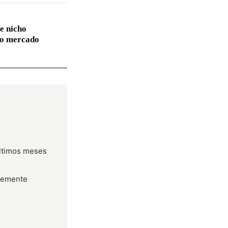
e nicho
no mercado
últimos meses
temente
s