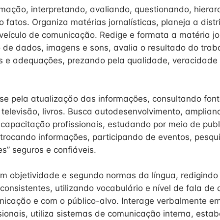
ormação, interpretando, avaliando, questionando, hiera
 fatos. Organiza matérias jornalísticas, planeja a dist
veículo de comunicação. Redige e formata a matéria jor
de dados, imagens e sons, avalia o resultado do traba
es e adequações, prezando pela qualidade, veracidade
se pela atualização das informações, consultando font
, televisão, livros. Busca autodesenvolvimento, amplian
capacitação profissionais, estudando por meio de pub
 trocando informações, participando de eventos, pesq
tes” seguros e confiáveis.
 objetividade e segundo normas da língua, redigindo 
onsistentes, utilizando vocabulário e nível de fala de
nicação e com o público-alvo. Interage verbalmente e
sionais, utiliza sistemas de comunicação interna, esta