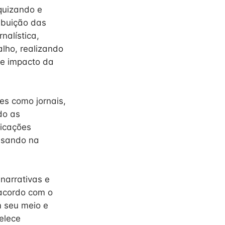
rquizando e
ribuição das
nalística,
lho, realizando
 e impacto da
es como jornais,
do as
licações
uisando na
narrativas e
 acordo com o
m seu meio e
belece