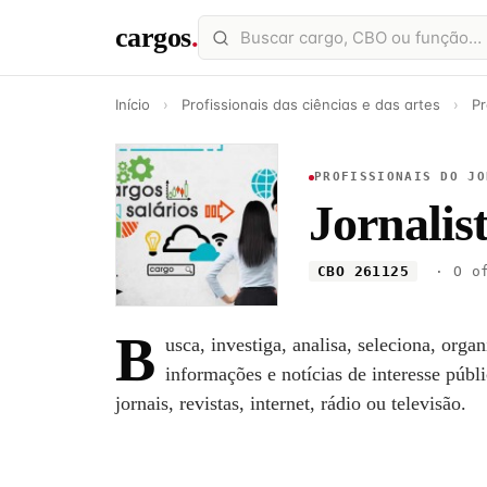
cargos
.
Início
›
Profissionais das ciências e das artes
›
Pr
PROFISSIONAIS DO JO
Jornalis
CBO 261125
· O of
B
usca, investiga, analisa, seleciona, orga
informações e notícias de interesse púb
jornais, revistas, internet, rádio ou televisão.