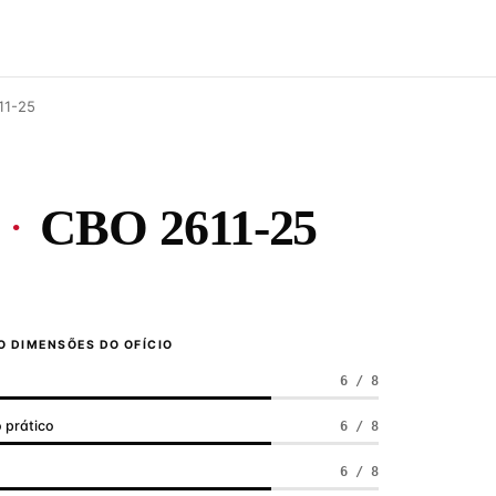
11-25
·
CBO 2611-25
 DIMENSÕES DO OFÍCIO
6 / 8
 prático
6 / 8
a
6 / 8