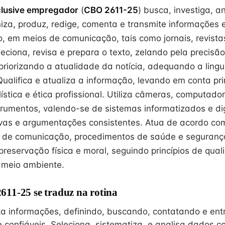
clusive empregador
(
CBO 2611-25
) busca, investiga, an
niza, produz, redige, comenta e transmite informações e
o, em meios de comunicação, tais como jornais, revistas
leciona, revisa e prepara o texto, zelando pela precisã
priorizando a atualidade da notícia, adequando a ling
ualifica e atualiza a informação, levando em conta pri
ística e ética profissional. Utiliza câmeras, computado
trumentos, valendo-se de sistemas informatizados e dig
ivas e argumentações consistentes. Atua de acordo com
 de comunicação, procedimentos de saúde e segurança
preservação física e moral, seguindo princípios de qua
 meio ambiente.
11-25 se traduz na rotina
ta informações, definindo, buscando, contatando e ent
 confiáveis. Seleciona, sistematiza, e analisa dados c