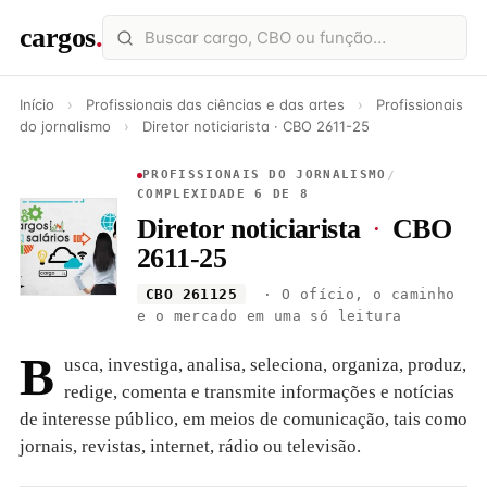
cargos
.
Início
›
Profissionais das ciências e das artes
›
Profissionais
do jornalismo
›
Diretor noticiarista · CBO 2611-25
PROFISSIONAIS DO JORNALISMO
/
COMPLEXIDADE 6 DE 8
Diretor noticiarista
·
CBO
2611-25
CBO 261125
· O ofício, o caminho
e o mercado em uma só leitura
B
usca, investiga, analisa, seleciona, organiza, produz,
redige, comenta e transmite informações e notícias
de interesse público, em meios de comunicação, tais como
jornais, revistas, internet, rádio ou televisão.