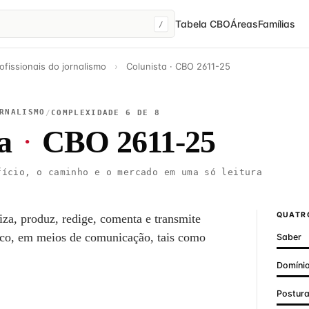
Tabela CBO
Áreas
Famílias
/
ofissionais do jornalismo
›
Colunista · CBO 2611-25
RNALISMO
/
COMPLEXIDADE 6 DE 8
a
·
CBO 2611-25
ício, o caminho e o mercado em uma só leitura
QUATRO
niza, produz, redige, comenta e transmite
lico, em meios de comunicação, tais como
Saber
Domínio
Postur