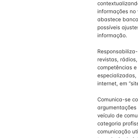
contextualizando
informações no 
abastece banco 
possíveis ajust
informação.
Responsabiliza-
revistas, rádios
competências e 
especializadas,
internet, em “si
Comunica-se com
argumentações c
veículo de comu
categoria profis
comunicação util