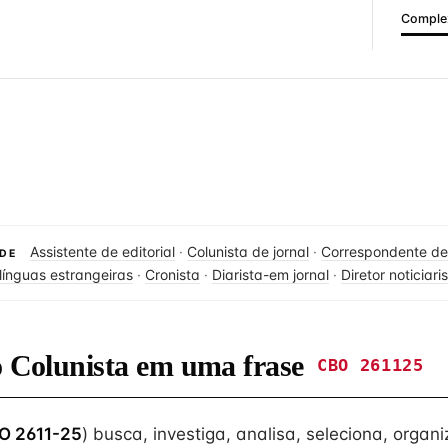
Complex
Assistente de editorial
·
Colunista de jornal
·
Correspondente de 
DE
línguas estrangeiras
·
Cronista
·
Diarista-em jornal
·
Diretor noticiari
o Colunista em uma frase
CBO 261125
O 2611-25
) busca, investiga, analisa, seleciona, organi