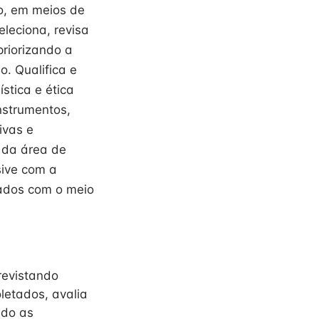
co, em meios de
eleciona, revisa
priorizando a
. Qualifica e
stica e ética
instrumentos,
ivas e
 da área de
sive com a
dados com o meio
revistando
oletados, avalia
ndo as