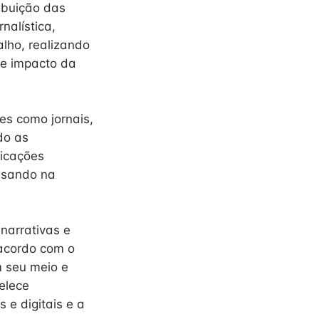
ribuição das
nalística,
lho, realizando
 e impacto da
es como jornais,
do as
licações
uisando na
narrativas e
 acordo com o
m seu meio e
belece
 e digitais e a