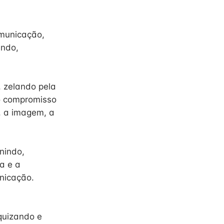
omunicação,
indo,
, zelando pela
 o compromisso
a, a imagem, a
nindo,
a e a
unicação.
rquizando e