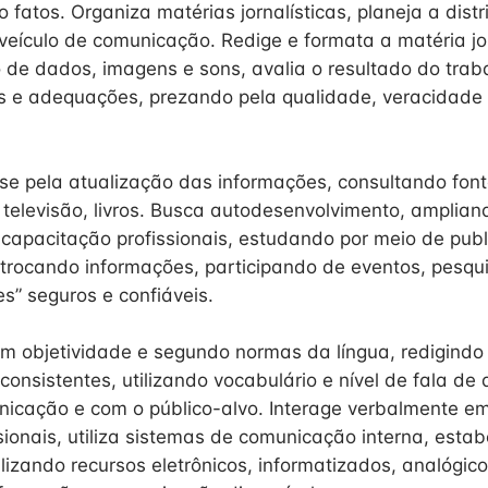
 fatos. Organiza matérias jornalísticas, planeja a dist
veículo de comunicação. Redige e formata a matéria jor
de dados, imagens e sons, avalia o resultado do traba
es e adequações, prezando pela qualidade, veracidade
se pela atualização das informações, consultando font
, televisão, livros. Busca autodesenvolvimento, amplian
capacitação profissionais, estudando por meio de pub
 trocando informações, participando de eventos, pesq
tes” seguros e confiáveis.
 objetividade e segundo normas da língua, redigindo 
onsistentes, utilizando vocabulário e nível de fala de
nicação e com o público-alvo. Interage verbalmente e
sionais, utiliza sistemas de comunicação interna, esta
izando recursos eletrônicos, informatizados, analógicos