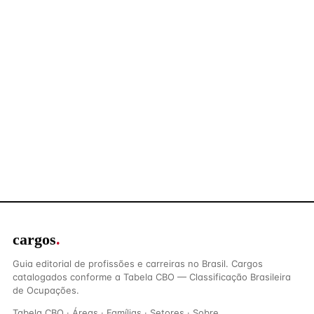
cargos
.
Guia editorial de profissões e carreiras no Brasil. Cargos
catalogados conforme a Tabela CBO — Classificação Brasileira
de Ocupações.
Tabela CBO
·
Áreas
·
Famílias
·
Setores
·
Sobre