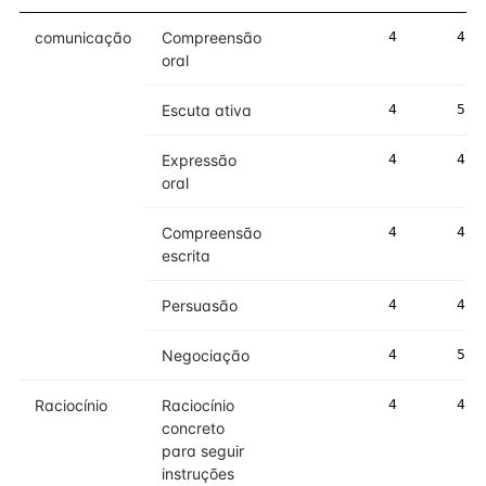
comunicação
Compreensão
4
4
oral
Escuta ativa
4
5
Expressão
4
4
oral
Compreensão
4
4
escrita
Persuasão
4
4
Negociação
4
5
Raciocínio
Raciocínio
4
4
concreto
para seguir
instruções