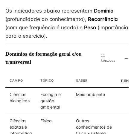
Os indicadores abaixo representam
Domínio
(profundidade do conhecimento),
Recorrência
(com que frequência é usado) e
Peso
(importância
para o exercício).
Domínios de formação geral e/ou
11
tópicos
transversal
CAMPO
TÓPICO
SABER
DOMÍ
Ciências
Ecologia e
Meio ambiente
biológicas
gestão
ambiental
Ciências
Física
Outros
exatas e
conhecimentos de
informática
física - sistema