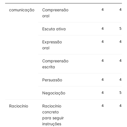
comunicação
Compreensão
4
4
oral
Escuta ativa
4
5
Expressão
4
4
oral
Compreensão
4
4
escrita
Persuasão
4
4
Negociação
4
5
Raciocínio
Raciocínio
4
4
concreto
para seguir
instruções