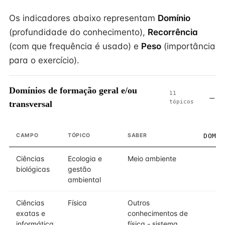
Os indicadores abaixo representam
Domínio
(profundidade do conhecimento),
Recorrência
(com que frequência é usado) e
Peso
(importância
para o exercício).
Domínios de formação geral e/ou
11
tópicos
transversal
CAMPO
TÓPICO
SABER
DOMÍ
Ciências
Ecologia e
Meio ambiente
biológicas
gestão
ambiental
Ciências
Física
Outros
exatas e
conhecimentos de
informática
física - sistema