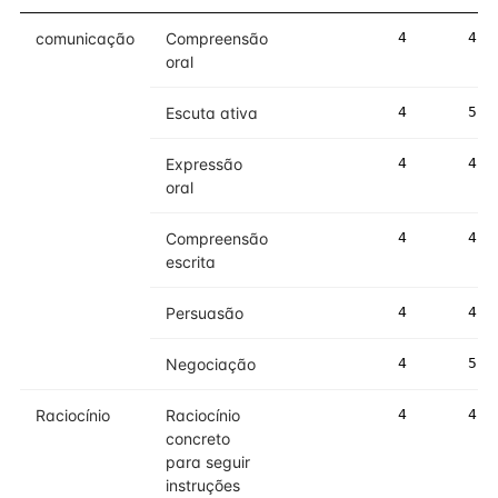
comunicação
Compreensão
4
4
oral
Escuta ativa
4
5
Expressão
4
4
oral
Compreensão
4
4
escrita
Persuasão
4
4
Negociação
4
5
Raciocínio
Raciocínio
4
4
concreto
para seguir
instruções