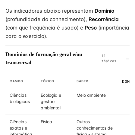
Os indicadores abaixo representam
Domínio
(profundidade do conhecimento),
Recorrência
(com que frequência é usado) e
Peso
(importância
para o exercício).
Domínios de formação geral e/ou
11
tópicos
transversal
CAMPO
TÓPICO
SABER
DOMÍ
Ciências
Ecologia e
Meio ambiente
biológicas
gestão
ambiental
Ciências
Física
Outros
exatas e
conhecimentos de
informática
física - sistema