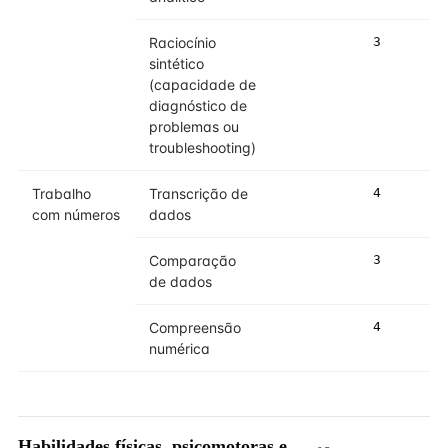
Raciocínio
3
4
sintético
(capacidade de
diagnóstico de
problemas ou
troubleshooting)
Trabalho
Transcrição de
4
4
com números
dados
Comparação
3
3
de dados
Compreensão
4
4
numérica
Habilidades físicas, psicomotoras e