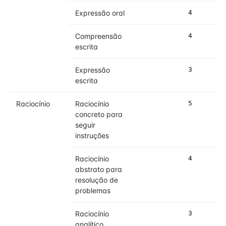
Expressão oral
4
4
Compreensão
4
4
escrita
Expressão
3
3
escrita
Raciocínio
Raciocínio
5
5
concreto para
seguir
instruções
Raciocínio
4
4
abstrato para
resolução de
problemas
Raciocínio
3
4
analítico