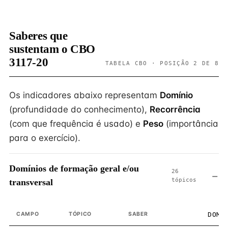
Saberes que
sustentam o CBO
3117-20
TABELA CBO · POSIÇÃO 2 DE 8
Os indicadores abaixo representam
Domínio
(profundidade do conhecimento),
Recorrência
(com que frequência é usado) e
Peso
(importância
para o exercício).
Domínios de formação geral e/ou
26
tópicos
transversal
CAMPO
TÓPICO
SABER
DOMÍ