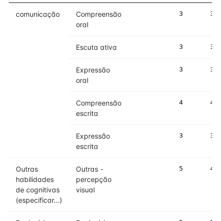
comunicação
Compreensão
3
3
oral
Escuta ativa
3
3
Expressão
3
3
oral
Compreensão
4
4
escrita
Expressão
3
3
escrita
Outras
Outras -
5
4
habilidades
percepção
de cognitivas
visual
(especificar...)