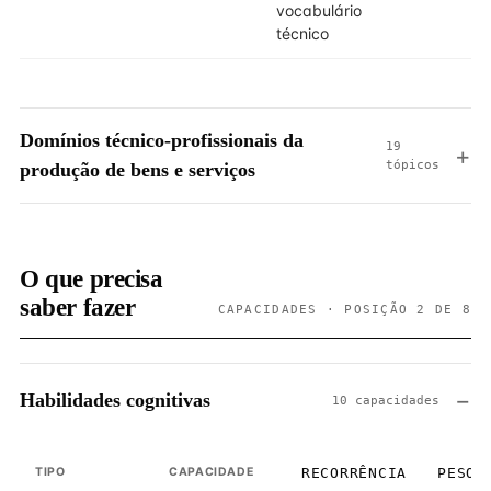
vocabulário
técnico
Domínios técnico-profissionais da
19
tópicos
produção de bens e serviços
O que precisa
saber fazer
CAPACIDADES · POSIÇÃO 2 DE 8
Habilidades cognitivas
10 capacidades
TIPO
CAPACIDADE
RECORRÊNCIA
PESO