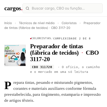
cargos
.
Início
›
Técnicos de nível médio
›
Coloristas
›
Preparador
de tintas (fábrica de tecidos) · CBO 3117-20
COLORISTAS
/
COMPLEXIDADE 2 DE 8
Preparador de tintas
(fábrica de tecidos)
·
CBO
3117-20
CBO 311720
· O ofício, o caminho
e o mercado em uma só leitura
P
repara tintas, pesando e misturando pigmentos,
corantes e materiais auxiliares conforme fórmula
preestabelecida, para tingimento, estamparia e impressão
de artigos têxteis.