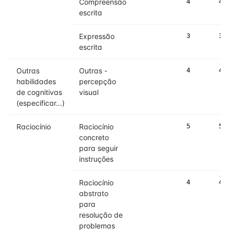
Compreensão
4
4
escrita
Expressão
3
3
escrita
Outras
Outras -
4
4
habilidades
percepção
de cognitivas
visual
(especificar...)
Raciocínio
Raciocínio
5
5
concreto
para seguir
instruções
Raciocínio
4
4
abstrato
para
resolução de
problemas