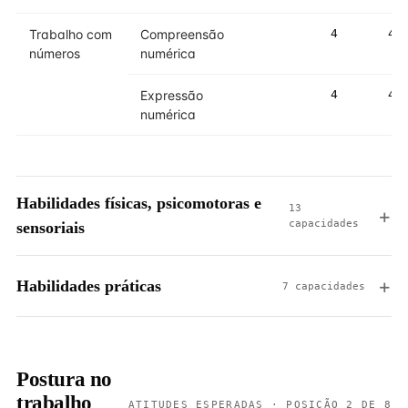
Trabalho com
Compreensão
4
4
números
numérica
Expressão
4
4
numérica
Habilidades físicas, psicomotoras e
13
capacidades
sensoriais
Habilidades práticas
7 capacidades
Postura no
trabalho
ATITUDES ESPERADAS · POSIÇÃO 2 DE 8