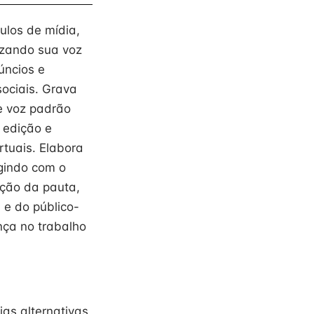
culos de mídia,
lizando sua voz
úncios e
ociais. Grava
e voz padrão
 edição e
rtuais. Elabora
agindo com o
ição da pauta,
 e do público-
ça no trabalho
ias alternativas,