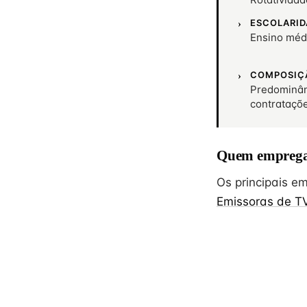
ESCOLARID
Ensino méd
COMPOSIÇ
Predominân
contrataçõ
Quem emprega
Os principais 
Emissoras de T