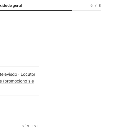
idade geral
6 / 8
televisão
·
Locutor
 (promocionais e
SÍNTESE