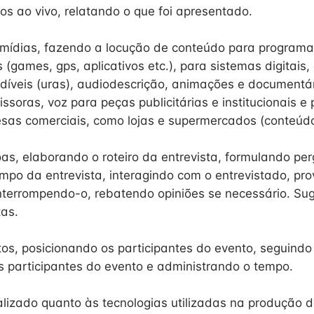
os ao vivo, relatando o que foi apresentado.
mídias, fazendo a locução de conteúdo para programas
s (games, gps, aplicativos etc.), para sistemas digitai
díveis (uras), audiodescrição, animações e documentá
soras, voz para peças publicitárias e institucionais e
esas comerciais, como lojas e supermercados (conteúdo
oas, elaborando o roteiro da entrevista, formulando per
po da entrevista, interagindo com o entrevistado, pr
nterrompendo-o, rebatendo opiniões se necessário. S
tas.
os, posicionando os participantes do evento, seguindo o
 participantes do evento e administrando o tempo.
izado quanto às tecnologias utilizadas na produção d