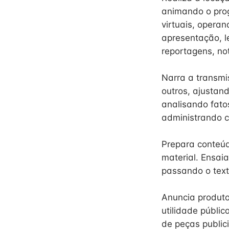
animando o prog
virtuais, opera
apresentação, l
reportagens, no
Narra a transmis
outros, ajustan
analisando fatos
administrando c
Prepara conteúd
material. Ensai
passando o text
Anuncia produto
utilidade públic
de peças public