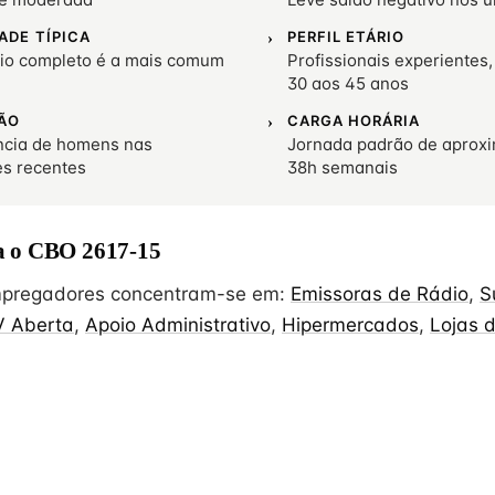
ADE TÍPICA
PERFIL ETÁRIO
io completo é a mais comum
Profissionais experientes,
30 aos 45 anos
ÃO
CARGA HORÁRIA
cia de homens nas
Jornada padrão de aprox
es recentes
38h semanais
 o CBO 2617-15
empregadores concentram-se em:
Emissoras de Rádio
,
S
V Aberta
,
Apoio Administrativo
,
Hipermercados
,
Lojas 