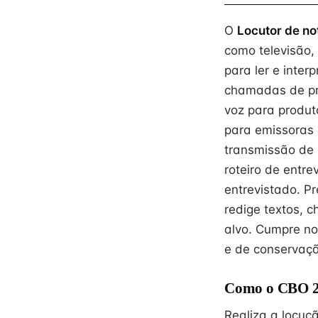
O
Locutor de no
como televisão, 
para ler e inter
chamadas de pro
voz para produt
para emissoras 
transmissão de l
roteiro de entre
entrevistado. P
redige textos, 
alvo. Cumpre no
e de conservaçã
Como o CBO 26
Realiza a locuçã