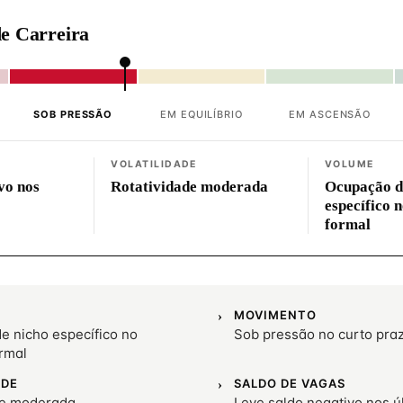
e Carreira
SOB PRESSÃO
EM EQUILÍBRIO
EM ASCENSÃO
VOLATILIDADE
VOLUME
vo nos
Rotatividade moderada
Ocupação d
específico 
formal
MOVIMENTO
e nicho específico no
Sob pressão no curto pra
rmal
ADE
SALDO DE VAGAS
de moderada
Leve saldo negativo nos 