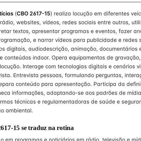
tícias
(
CBO 2617-15
) realiza locução em diferentes veí
rádio, websites, vídeos, redes sociais entre outros, uti
pretar textos, apresentar programas e eventos, fazer an
gramação, e narrar vídeos para publicidade e redes s
os digitais, audiodescrição, animação, documentários 
e conteúdos indoor. Opera equipamentos de gravação,
ocução. Interage com tecnologias digitais e cenários vi
vista. Entrevista pessoas, formulando perguntas, inter
repara conteúdo para apresentação. Participa da defin
checa informações, adaptando-se aos padrões de mídia
rmas técnicas e regulamentadoras de saúde e seguran
o ambiental.
17-15 se traduz na rotina
o em programas e noticiários em rádio, televisão e míd