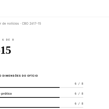
r de notícias · CBO 2617-15
E 6 DE 8
15
 DIMENSÕES DO OFÍCIO
6 / 8
 prático
6 / 8
a
6 / 8