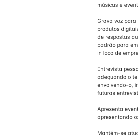
músicas e event
Grava voz para 
produtos digitai
de respostas au
padrão para emis
in loco de empr
Entrevista pess
adequando o tem
envolvendo-o, i
futuras entrevis
Apresenta event
apresentando os
Mantém-se atual