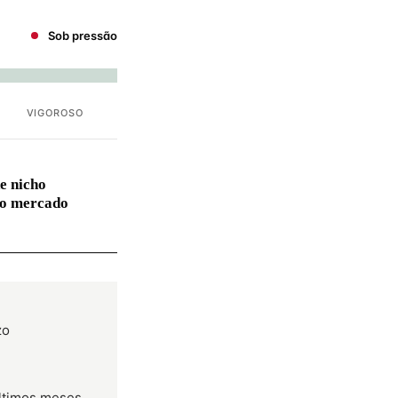
Sob pressão
VIGOROSO
e nicho
no mercado
zo
últimos meses