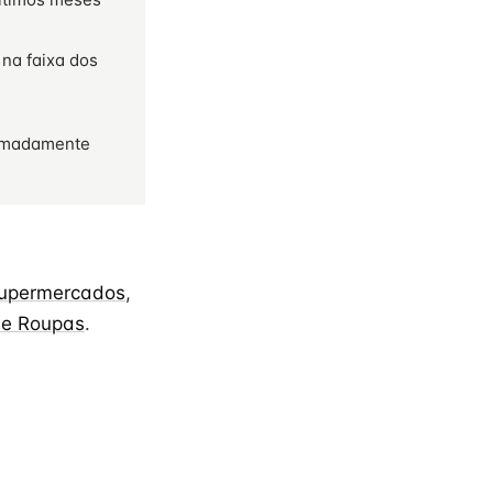
 na faixa dos
imadamente
upermercados
,
de Roupas
.