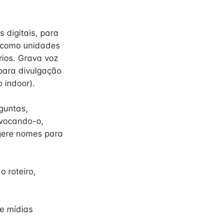
 digitais, para
s, como unidades
rios. Grava voz
 para divulgação
 indoor).
guntas,
ovocando-o,
ugere nomes para
 roteiro,
e mídias