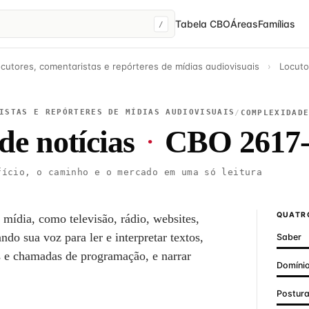
Tabela CBO
Áreas
Famílias
/
cutores, comentaristas e repórteres de mídias audiovisuais
›
Locuto
ISTAS E REPÓRTERES DE MÍDIAS AUDIOVISUAIS
/
COMPLEXIDAD
de notícias
·
CBO 2617-
ício, o caminho e o mercado em uma só leitura
QUATRO
 mídia, como televisão, rádio, websites,
ando sua voz para ler e interpretar textos,
Saber
s e chamadas de programação, e narrar
Domínio
Postur