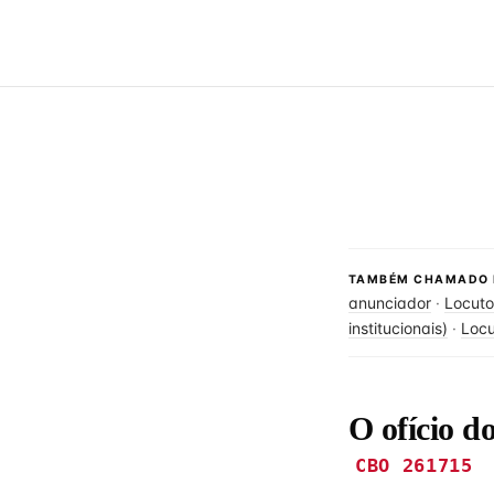
TAMBÉM CHAMADO 
anunciador
·
Locuto
institucionais)
·
Locu
O ofício d
CBO 261715