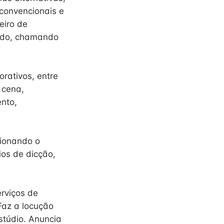
 convencionais e
eiro de
tado, chamando
orativos, entre
 cena,
ento,
cionando o
ios de dicção,
rviços de
 Faz a locução
stúdio. Anuncia