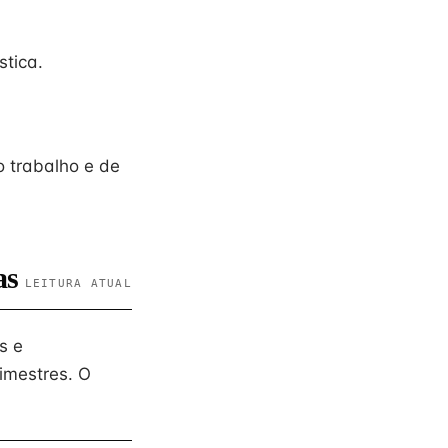
stica.
 trabalho e de
as
LEITURA ATUAL
s e
imestres. O