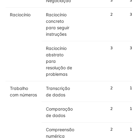
Negociação
3
3
Raciocínio
Raciocínio
2
3
concreto
para seguir
instruções
Raciocínio
3
3
abstrato
para
resolução de
problemas
Trabalho
Transcrição
2
1
com números
de dados
Comparação
2
1
de dados
Compreensão
2
1
numérica