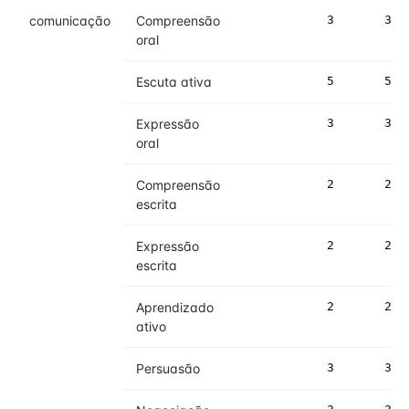
comunicação
Compreensão
3
3
oral
Escuta ativa
5
5
Expressão
3
3
oral
Compreensão
2
2
escrita
Expressão
2
2
escrita
Aprendizado
2
2
ativo
Persuasão
3
3