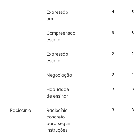
Expressão
4
5
oral
Compreensão
3
3
escrita
Expressão
2
2
escrita
Negociação
2
4
Habilidade
3
3
de ensinar
Raciocínio
Raciocínio
3
3
concreto
para seguir
instruções