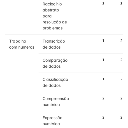
Raciocínio
3
3
abstrato
para
resolução de
problemas
Trabalho
Transcrição
1
2
com números
de dados
Comparação
1
2
de dados
Classificação
1
2
de dados
Compreensão
2
2
numérica
Expressão
2
2
numérica