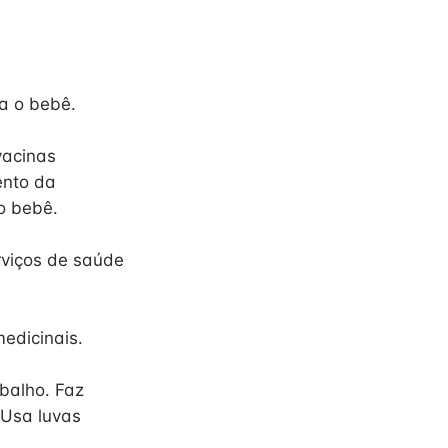
a o bebê.
vacinas
ento da
o bebê.
viços de saúde
medicinais.
abalho. Faz
 Usa luvas