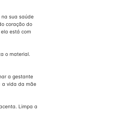
 na sua saúde
 do coração do
 ela está com
za o material.
har a gestante
a a vida da mãe
lacenta. Limpa a