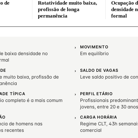
vo de
Rotatividade muito baixa,
Ocupação d
profissão de longa
densidade 
permanência
formal
MOVIMENTO
e baixa densidade no
Em equilíbrio
rmal
ADE
SALDO DE VAGAS
e muito baixa, profissão de
Leve saldo positivo de co
anência
ADE TÍPICA
PERFIL ETÁRIO
io completo é a mais comum
Profissionais predominan
jovens, entre 20 e 30 ano
ÃO
CARGA HORÁRIA
cia de homens nas
Regime CLT, 43h semanai
es recentes
comercial