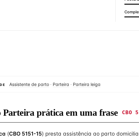
Complex
Assistente de parto
·
Parteira
·
Parteira leiga
DE
o Parteira prática em uma frase
CBO 5
ica
(
CBO 5151-15
) presta assistência ao parto domicili