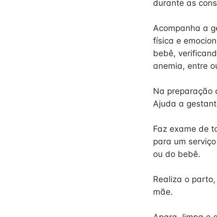
durante as cons
Acompanha a ge
física e emocio
bebê, verifican
anemia, entre o
Na preparação do
Ajuda a gestante
Faz exame de to
para um serviço
ou do bebê.
Realiza o parto
mãe.