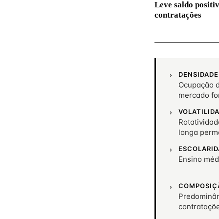
Leve saldo positi
contratações
DENSIDADE
Ocupação d
mercado fo
VOLATILID
Rotatividad
longa perm
ESCOLARID
Ensino méd
COMPOSIÇ
Predominân
contrataçõ