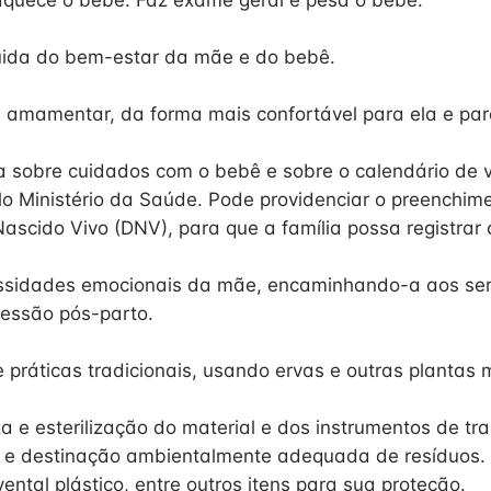
aquece o bebê. Faz exame geral e pesa o bebê.
uida do bem-estar da mãe e do bebê.
 amamentar, da forma mais confortável para ela e par
ia sobre cuidados com o bebê e sobre o calendário de 
lo Ministério da Saúde. Pode providenciar o preenchim
ascido Vivo (DNV), para que a família possa registrar 
ssidades emocionais da mãe, encaminhando-a aos ser
essão pós-parto.
 práticas tradicionais, usando ervas e outras plantas 
a e esterilização do material e dos instrumentos de tr
o e destinação ambientalmente adequada de resíduos.
ental plástico, entre outros itens para sua proteção.