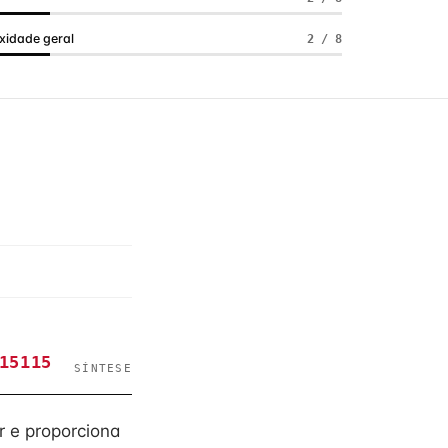
idade geral
2 / 8
15115
SÍNTESE
ar e proporciona