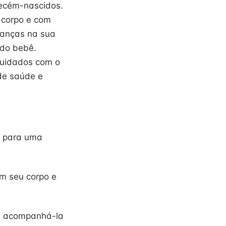
recém-nascidos.
 corpo e com
danças na sua
 do bebê.
cuidados com o
de saúde e
s para uma
m seu corpo e
de acompanhá-la