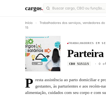
cargos
.
Início
›
Trabalhadores dos serviços, vendedores do
15
TRABALHADORES EM SE
Parteira
CBO 515115
· O of
P
resta assistência ao parto domiciliar e 
gestantes, às parturientes e aos recém-na
alimentação, cuidados com seu corpo e com su