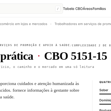
Tabela CBO
Áreas
Famílias
/
 comércio em lojas e mercados
›
Trabalhadores em serviços de prom
RVIÇOS DE PROMOÇÃO E APOIO À SAÚDE
/
COMPLEXIDADE 2 DE 
 prática
·
CBO 5151-15
ício, o caminho e o mercado em uma só leitura
QUATRO
proporciona cuidados e atenção humanizada às
scidos. fornece informações à gestante sobre
Saber
a saúde.
Domínio
Postur