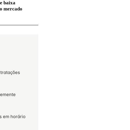
e baixa
no mercado
ntratações
temente
s
s em horário