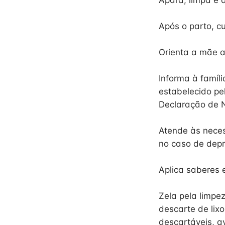
Apara, limpa e 
Após o parto, c
Orienta a mãe a
Informa à famíl
estabelecido pe
Declaração de N
Atende às nece
no caso de depr
Aplica saberes e
Zela pela limpez
descarte de lix
descartáveis, av