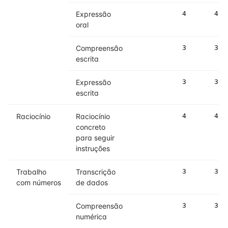
Expressão
4
4
oral
Compreensão
3
3
escrita
Expressão
3
3
escrita
Raciocínio
Raciocínio
4
4
concreto
para seguir
instruções
Trabalho
Transcrição
3
3
com números
de dados
Compreensão
3
3
numérica