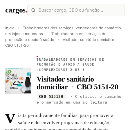
cargos
.
Início
›
Trabalhadores dos serviços, vendedores do comércio
em lojas e mercados
›
Trabalhadores em serviços de
promoção e apoio à saúde
›
Visitador sanitário domiciliar ·
CBO 5151-20
TRABALHADORES EM SERVIÇOS DE
PROMOÇÃO E APOIO À SAÚDE
/
COMPLEXIDADE 2 DE 8
Visitador sanitário
domiciliar
·
CBO 5151-20
CBO 515120
· O ofício, o caminho
e o mercado em uma só leitura
V
isita periodicamente famílias, para promover a
saúde e desenvolver programas de educação
sanitária e ambiental em uma comunidade. detecta