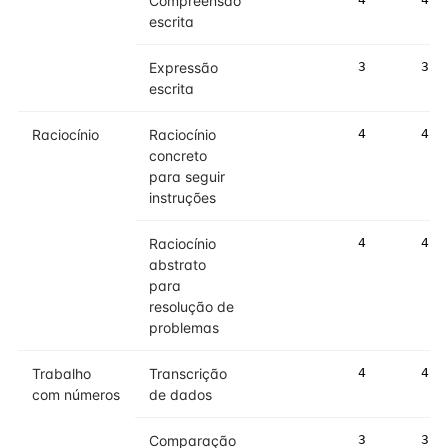
Compreensão
escrita
Expressão
3
3
escrita
Raciocínio
Raciocínio
4
4
concreto
para seguir
instruções
Raciocínio
4
4
abstrato
para
resolução de
problemas
Trabalho
Transcrição
4
4
com números
de dados
Comparação
3
3