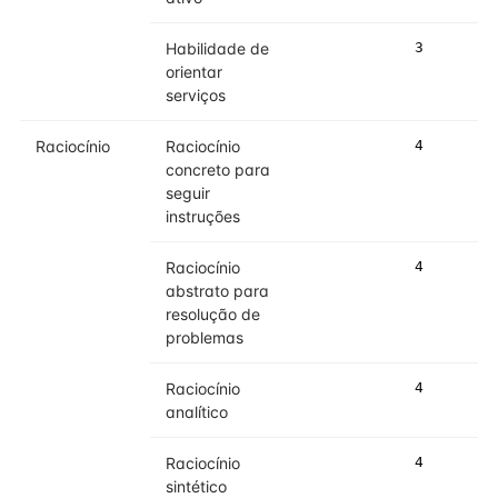
Habilidade de
3
3
orientar
serviços
Raciocínio
Raciocínio
4
4
concreto para
seguir
instruções
Raciocínio
4
5
abstrato para
resolução de
problemas
Raciocínio
4
5
analítico
Raciocínio
4
4
sintético