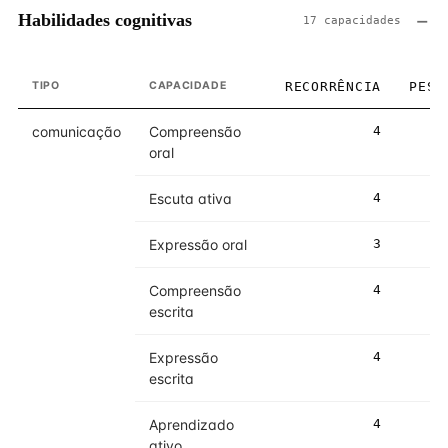
Habilidades cognitivas
17 capacidades
TIPO
CAPACIDADE
RECORRÊNCIA
PESO
comunicação
Compreensão
4
4
oral
Escuta ativa
4
4
Expressão oral
3
3
Compreensão
4
4
escrita
Expressão
4
4
escrita
Aprendizado
4
4
ativo