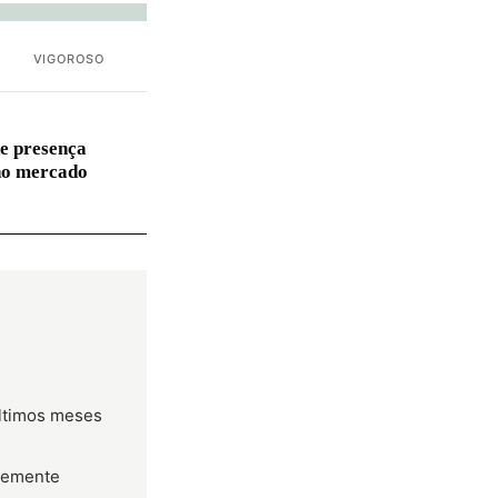
VIGOROSO
e presença
no mercado
últimos meses
temente