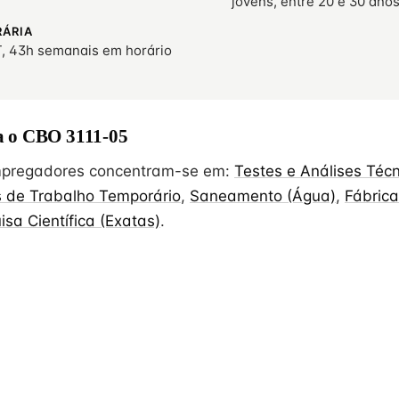
jovens, entre 20 e 30 ano
RÁRIA
, 43h semanais em horário
 o CBO 3111-05
empregadores concentram-se em:
Testes e Análises Téc
 de Trabalho Temporário
,
Saneamento (Água)
,
Fábrica
isa Científica (Exatas)
.