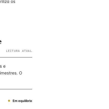
iliza os
e
LEITURA ATUAL
s e
imestres. O
Em equilíbrio