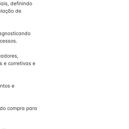
ais, definindo
alação de
iagnosticando
ocessos.
cadores,
 e corretivas e
ntos e
ando compra para