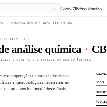
Tabela CBO
Áreas
Famílias
/
os
›
Técnico de análise química · CBO 3111-05
OMPLEXIDADE 4 DE 8
de análise química
·
CB
ício, o caminho e o mercado em uma só leitura
QUATRO
micos e operações unitárias industriais e
 físicas e microbiológicas necessárias ao
Saber
mos e produtos intermediários e finais.
Domínio
Postur