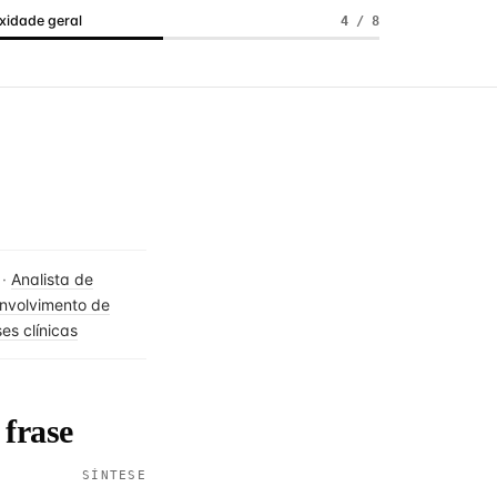
idade geral
4 / 8
·
Analista de
nvolvimento de
es clínicas
 frase
SÍNTESE