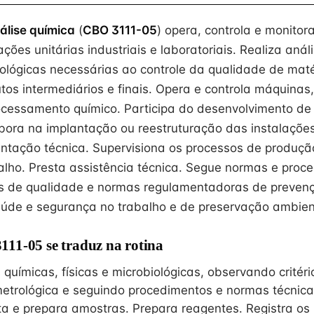
álise química
(
CBO 3111-05
) opera, controla e monitor
ções unitárias industriais e laboratoriais. Realiza anál
biológicas necessárias ao controle da qualidade de mat
tos intermediários e finais. Opera e controla máquina
ocessamento químico. Participa do desenvolvimento de
bora na implantação ou reestruturação das instalações 
ntação técnica. Supervisiona os processos de produç
alho. Presta assistência técnica. Segue normas e proc
as de qualidade e normas regulamentadoras de preven
aúde e segurança no trabalho e de preservação ambien
11-05 se traduz na rotina
 químicas, físicas e microbiológicas, observando critéri
metrológica e seguindo procedimentos e normas técnica
ta e prepara amostras. Prepara reagentes. Registra os