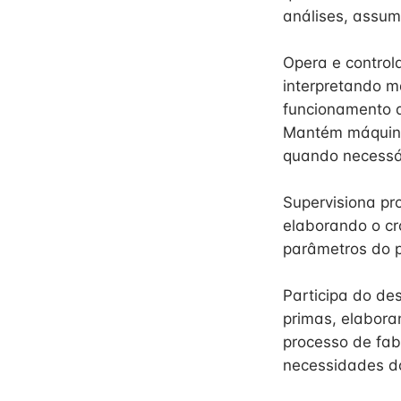
análises, assum
Opera e control
interpretando m
funcionamento d
Mantém máquina
quando necessá
Supervisiona pr
elaborando o cr
parâmetros do p
Participa do de
primas, elabora
processo de fab
necessidades do