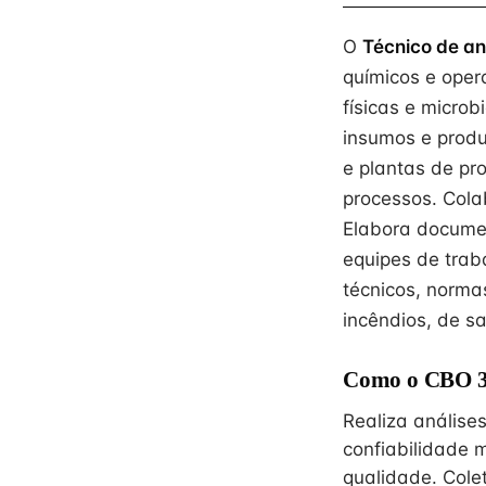
O
Técnico de an
químicos e opera
físicas e micro
insumos e produ
e plantas de pr
processos. Cola
Elabora docume
equipes de trab
técnicos, norm
incêndios, de s
Como o CBO 31
Realiza análises
confiabilidade 
qualidade. Cole