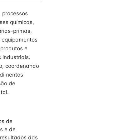
a processos
ises químicas,
érias-primas,
s, equipamentos
 produtos e
industriais.
ão, coordenando
edimentos
ção de
tal.
os de
s e de
 resultados das