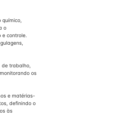
 químico,
a o
e controle.
gulagens,
 de trabalho,
 monitorando os
mos e matérias-
os, definindo o
os às