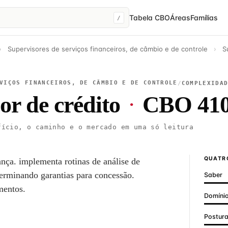
Tabela CBO
Áreas
Famílias
/
›
Supervisores de serviços financeiros, de câmbio e de controle
›
S
VIÇOS FINANCEIROS, DE CÂMBIO E DE CONTROLE
/
COMPLEXIDA
or de crédito
·
CBO 410
ício, o caminho e o mercado em uma só leitura
QUATRO
ança. implementa rotinas de análise de
terminando garantias para concessão.
Saber
mentos.
Domínio
Postur