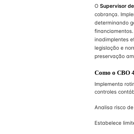
O
Supervisor de
cobrança. Imple
determinando ga
financiamentos.
inadimplentes e
legislação e no
preservação amb
Como o CBO 41
Implementa roti
controles contáb
Analisa risco d
Estabelece limi