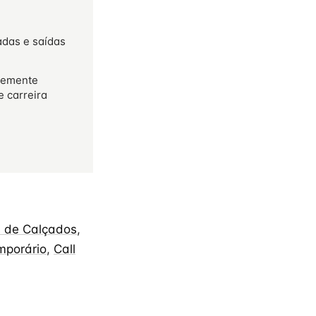
adas e saídas
temente
e carreira
s de Calçados
,
mporário
,
Call