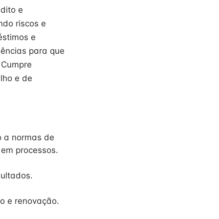
dito e
ndo riscos e
éstimos e
dências para que
. Cumpre
lho e de
o a normas de
a em processos.
sultados.
ão e renovação.