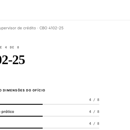
upervisor de crédito · CBO 4102-25
DE 4 DE 8
2-25
 DIMENSÕES DO OFÍCIO
4 / 8
 prático
4 / 8
a
4 / 8