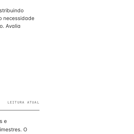
stribuindo
do necessidade
o. Avalia
LEITURA ATUAL
s e
imestres. O