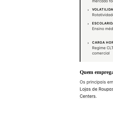
mercado fo
VOLATILID
Rotativida
ESCOLARID
Ensino méd
CARGA HO
Regime CLT
comercial
Quem emprega
Os principais 
Lojas de Roupa
Centers
.