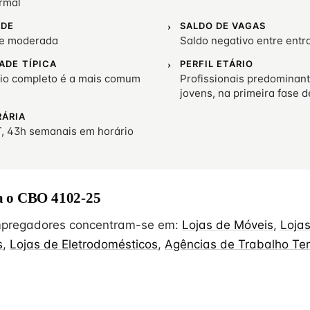
rmal
ADE
SALDO DE VAGAS
de moderada
Saldo negativo entre entr
ADE TÍPICA
PERFIL ETÁRIO
io completo é a mais comum
Profissionais predominan
jovens, na primeira fase d
RÁRIA
, 43h semanais em horário
 o CBO 4102-25
empregadores concentram-se em:
Lojas de Móveis
,
Loja
s
,
Lojas de Eletrodomésticos
,
Agências de Trabalho Te