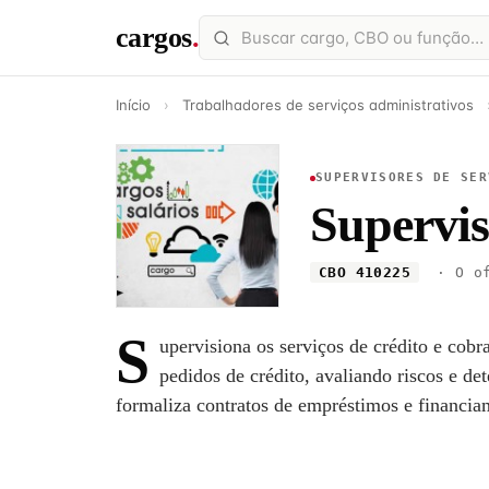
cargos
.
Início
›
Trabalhadores de serviços administrativos
SUPERVISORES DE SER
Supervis
CBO 410225
· O of
S
upervisiona os serviços de crédito e cobr
pedidos de crédito, avaliando riscos e de
formaliza contratos de empréstimos e financia