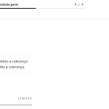
idade geral
4 / 8
édito e cobrança
·
dito e cobrança
SÍNTESE