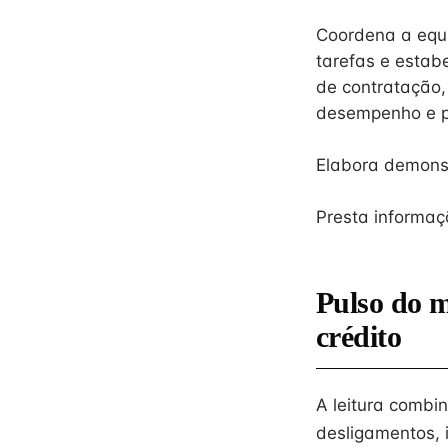
Coordena a equip
tarefas e estab
de contratação,
desempenho e p
Elabora demonst
Presta informaçõ
Pulso do 
crédito
A leitura combi
desligamentos, 