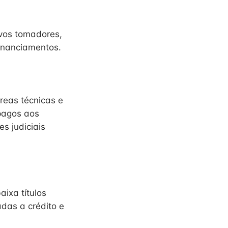
ovos tomadores,
financiamentos.
reas técnicas e
 pagos aos
s judiciais
aixa títulos
adas a crédito e