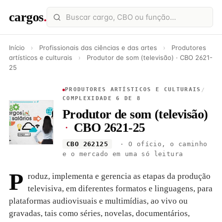
cargos
.
Início
›
Profissionais das ciências e das artes
›
Produtores
artísticos e culturais
›
Produtor de som (televisão) · CBO 2621-
25
PRODUTORES ARTÍSTICOS E CULTURAIS
/
COMPLEXIDADE 6 DE 8
Produtor de som (televisão)
·
CBO 2621-25
CBO 262125
· O ofício, o caminho
e o mercado em uma só leitura
P
roduz, implementa e gerencia as etapas da produção
televisiva, em diferentes formatos e linguagens, para
plataformas audiovisuais e multimídias, ao vivo ou
gravadas, tais como séries, novelas, documentários,