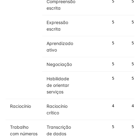
Compreensão
5
5
escrita
Expressão
5
5
escrita
Aprendizado
5
5
ativo
Negociação
5
5
Habilidade
5
5
de orientar
serviços
Raciocínio
Raciocínio
4
4
crítico
Trabalho
Transcrição
5
5
com números
de dados