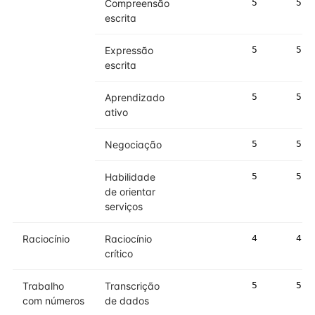
Compreensão
5
5
escrita
Expressão
5
5
escrita
Aprendizado
5
5
ativo
Negociação
5
5
Habilidade
5
5
de orientar
serviços
Raciocínio
Raciocínio
4
4
crítico
Trabalho
Transcrição
5
5
com números
de dados