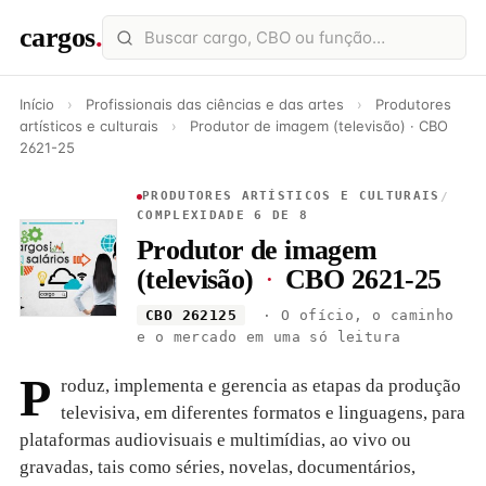
cargos
.
Início
›
Profissionais das ciências e das artes
›
Produtores
artísticos e culturais
›
Produtor de imagem (televisão) · CBO
2621-25
PRODUTORES ARTÍSTICOS E CULTURAIS
/
COMPLEXIDADE 6 DE 8
Produtor de imagem
(televisão)
·
CBO 2621-25
CBO 262125
· O ofício, o caminho
e o mercado em uma só leitura
P
roduz, implementa e gerencia as etapas da produção
televisiva, em diferentes formatos e linguagens, para
plataformas audiovisuais e multimídias, ao vivo ou
gravadas, tais como séries, novelas, documentários,