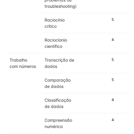
troubleshooting)
Raciocínio
5
5
crítico
Raciocíonio
4
4
científico
Trabalho
Transcrição de
5
5
com números
dados
Comparação
5
5
de dados
Classificação
4
4
de dados
Compreensão
4
4
numérica