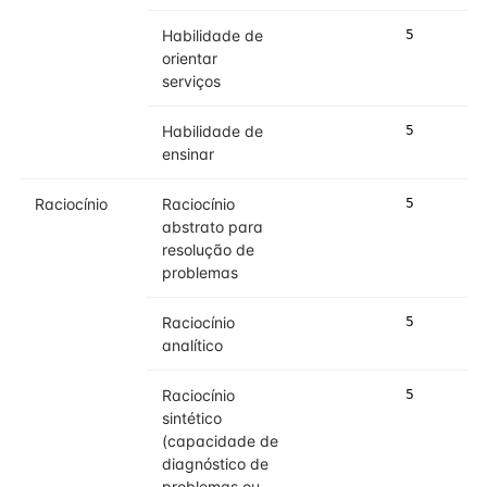
Habilidade de
5
5
orientar
serviços
Habilidade de
5
5
ensinar
Raciocínio
Raciocínio
5
5
abstrato para
resolução de
problemas
Raciocínio
5
5
analítico
Raciocínio
5
5
sintético
(capacidade de
diagnóstico de
problemas ou