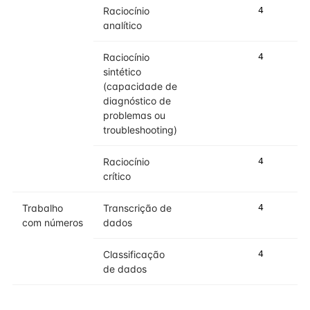
Raciocínio
4
5
analítico
Raciocínio
4
4
sintético
(capacidade de
diagnóstico de
problemas ou
troubleshooting)
Raciocínio
4
4
crítico
Trabalho
Transcrição de
4
4
com números
dados
Classificação
4
4
de dados