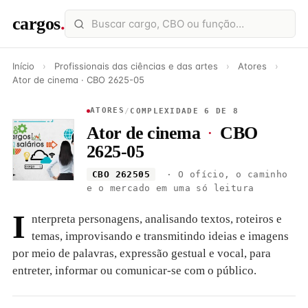
cargos
.
Início
›
Profissionais das ciências e das artes
›
Atores
›
Ator de cinema · CBO 2625-05
ATORES
/
COMPLEXIDADE 6 DE 8
Ator de cinema
·
CBO
2625-05
CBO 262505
· O ofício, o caminho
e o mercado em uma só leitura
I
nterpreta personagens, analisando textos, roteiros e
temas, improvisando e transmitindo ideias e imagens
por meio de palavras, expressão gestual e vocal, para
entreter, informar ou comunicar-se com o público.