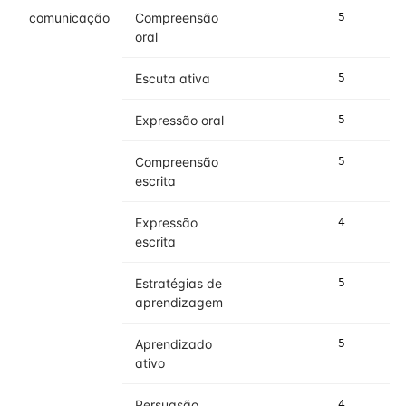
comunicação
Compreensão
5
5
oral
Escuta ativa
5
5
Expressão oral
5
5
Compreensão
5
5
escrita
Expressão
4
5
escrita
Estratégias de
5
5
aprendizagem
Aprendizado
5
5
ativo
Persuasão
4
4