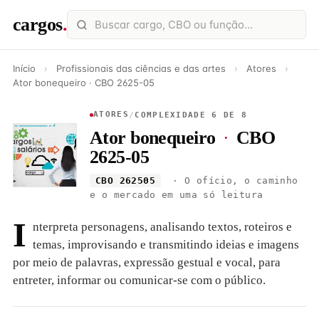
cargos
.
Início
›
Profissionais das ciências e das artes
›
Atores
›
Ator bonequeiro · CBO 2625-05
ATORES
/
COMPLEXIDADE 6 DE 8
Ator bonequeiro
·
CBO
2625-05
CBO 262505
· O ofício, o caminho
e o mercado em uma só leitura
I
nterpreta personagens, analisando textos, roteiros e
temas, improvisando e transmitindo ideias e imagens
por meio de palavras, expressão gestual e vocal, para
entreter, informar ou comunicar-se com o público.