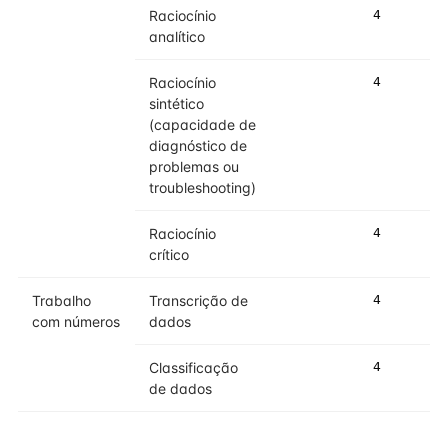
Raciocínio
4
5
analítico
Raciocínio
4
4
sintético
(capacidade de
diagnóstico de
problemas ou
troubleshooting)
Raciocínio
4
4
crítico
Trabalho
Transcrição de
4
4
com números
dados
Classificação
4
4
de dados