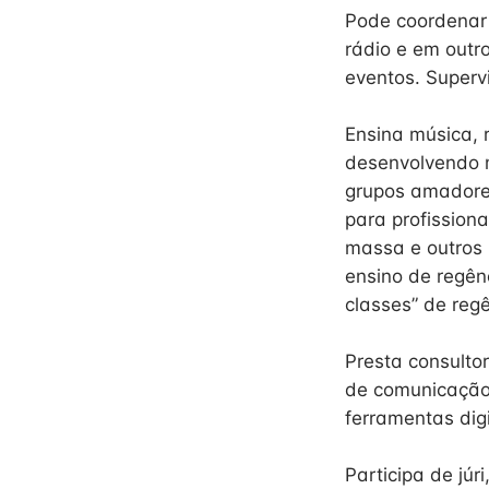
Pode coordenar 
rádio e em outr
eventos. Superv
Ensina música, 
desenvolvendo m
grupos amadores
para profission
massa e outros m
ensino de regên
classes” de regê
Presta consulto
de comunicação 
ferramentas dig
Participa de jú