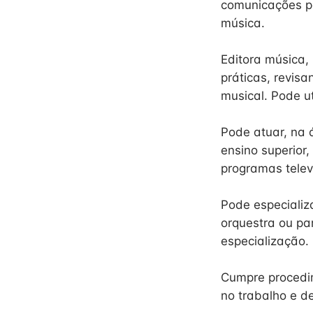
comunicações pa
música.
Editora música,
práticas, revis
musical. Pode ut
Pode atuar, na 
ensino superior,
programas televi
Pode especiali
orquestra ou pa
especialização.
Cumpre procedim
no trabalho e d