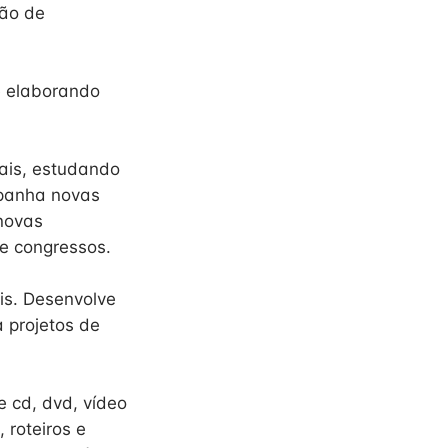
ção de
e elaborando
ais, estudando
mpanha novas
novas
 e congressos.
is. Desenvolve
a projetos de
e cd, dvd, vídeo
 roteiros e