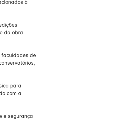
acionados à
 edições
ão da obra
, faculdades de
conservatórios,
sica para
rdo com a
de e segurança