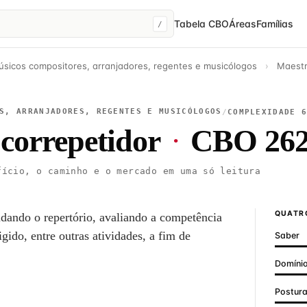
Tabela CBO
Áreas
Famílias
/
sicos compositores, arranjadores, regentes e musicólogos
›
Maestr
S, ARRANJADORES, REGENTES E MUSICÓLOGOS
/
COMPLEXIDADE 
correpetidor
·
CBO 262
ício, o caminho e o mercado em uma só leitura
QUATRO
udando o repertório, avaliando a competência
gido, entre outras atividades, a fim de
Saber
Domínio
Postur