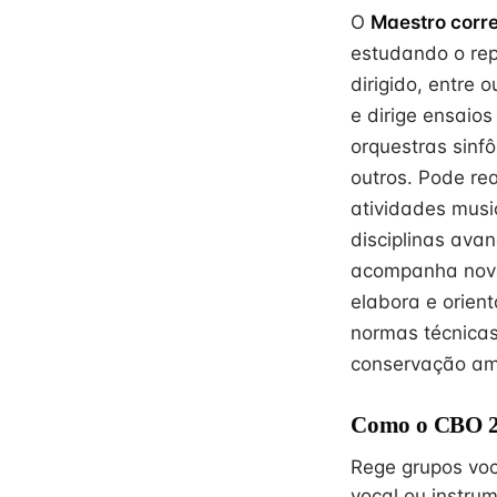
O
Maestro corre
estudando o rep
dirigido, entre 
e dirige ensaios
orquestras sinfô
outros. Pode re
atividades musi
disciplinas ava
acompanha novas
elabora e orien
normas técnicas
conservação am
Como o CBO 26
Rege grupos voc
vocal ou instrum