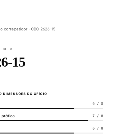
o correpetidor · CBO 2626-15
6 DE 8
6-15
 DIMENSÕES DO OFÍCIO
6 / 8
 prático
7 / 8
a
6 / 8