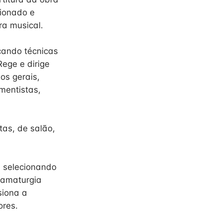
cionado e
ra musical.
cando técnicas
ege e dirige
ios gerais,
mentistas,
tas, de salão,
e selecionando
ramaturgia
siona a
ores.