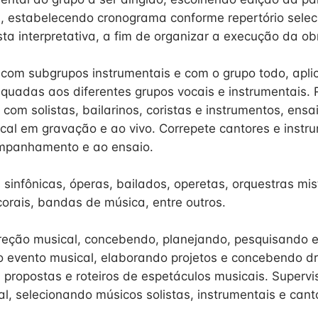
, estabelecendo cronograma conforme repertório sele
ta interpretativa, a fim de organizar a execução da ob
 com subgrupos instrumentais e com o grupo todo, apli
quadas aos diferentes grupos vocais e instrumentais. R
 com solistas, bailarinos, coristas e instrumentos, ensa
cal em gravação e ao vivo. Correpete cantores e instru
mpanhamento e ao ensaio.
sinfônicas, óperas, bailados, operetas, orquestras mis
corais, bandas de música, entre outros.
ireção musical, concebendo, planejando, pesquisando 
 o evento musical, elaborando projetos e concebendo d
 propostas e roteiros de espetáculos musicais. Supervi
l, selecionando músicos solistas, instrumentais e cant