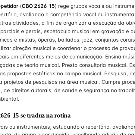
petidor
(
CBO 2626-15
) rege grupos vocais ou instrume
ertório, avaliando a competência vocal ou instrumental
outras atividades, a fim de organizar a execução da ob
 parciais e gerais, espetáculo musical em gravação e a
nicas e mistas, óperas, bailados, jazz, conjuntos corai
alizar direção musical e coordenar o processo de grava
cais em diferentes meios de comunicação. Ensina músi
nçadas de teoria musical. Presta consultoria musical. E
 propostas estéticas no campo musical. Pesquisa, de
ta projetos de pesquisas na área musical. Cumpre proc
, de direitos autorais, de saúde e segurança no trabal
biental.
26-15 se traduz na rotina
ais ou instrumentais, estudando o repertório, avalian
ental do grupo a ser dirigido, escolhendo edição da pa