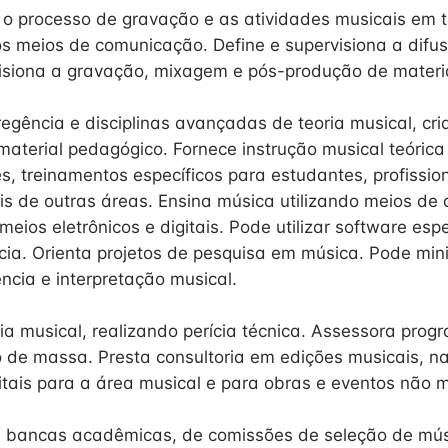
o processo de gravação e as atividades musicais em t
os meios de comunicação. Define e supervisiona a dif
isiona a gravação, mixagem e pós-produção de materia
regência e disciplinas avançadas de teoria musical, cr
aterial pedagógico. Fornece instrução musical teórica 
, treinamentos específicos para estudantes, profissio
ais de outras áreas. Ensina música utilizando meios d
eios eletrônicos e digitais. Pode utilizar software espe
cia. Orienta projetos de pesquisa em música. Pode mini
ncia e interpretação musical.
ria musical, realizando perícia técnica. Assessora pro
de massa. Presta consultoria em edições musicais, n
itais para a área musical e para obras e eventos não m
ri, bancas acadêmicas, de comissões de seleção de mú