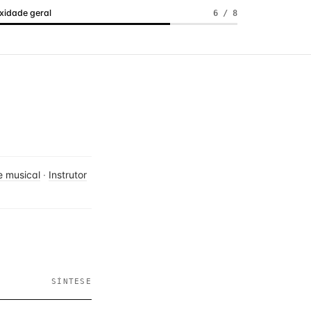
idade geral
6 / 8
e musical
·
Instrutor
SÍNTESE