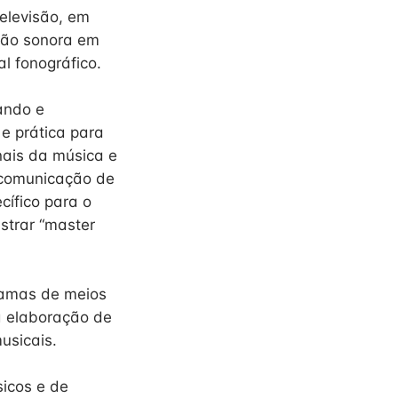
elevisão, em
usão sonora em
l fonográfico.
iando e
e prática para
nais da música e
e comunicação de
cífico para o
strar “master
gramas de meios
a elaboração de
usicais.
sicos e de