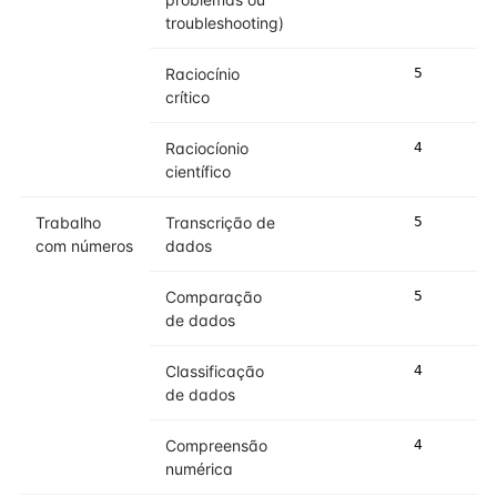
troubleshooting)
Raciocínio
5
5
crítico
Raciocíonio
4
4
científico
Trabalho
Transcrição de
5
5
com números
dados
Comparação
5
5
de dados
Classificação
4
4
de dados
Compreensão
4
4
numérica