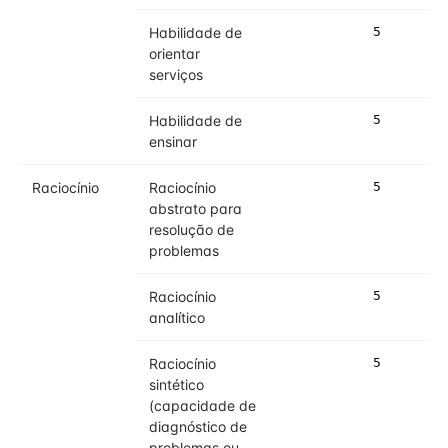
Habilidade de
5
5
orientar
serviços
Habilidade de
5
5
ensinar
Raciocínio
Raciocínio
5
5
abstrato para
resolução de
problemas
Raciocínio
5
5
analítico
Raciocínio
5
5
sintético
(capacidade de
diagnóstico de
problemas ou