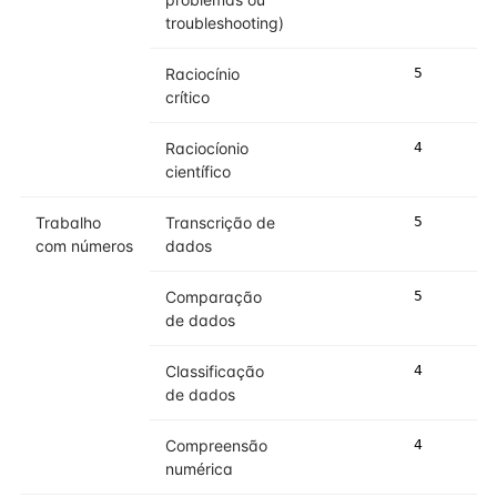
troubleshooting)
Raciocínio
5
5
crítico
Raciocíonio
4
4
científico
Trabalho
Transcrição de
5
5
com números
dados
Comparação
5
5
de dados
Classificação
4
4
de dados
Compreensão
4
4
numérica