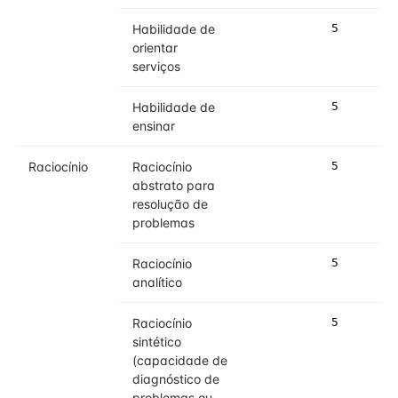
Habilidade de
5
5
orientar
serviços
Habilidade de
5
5
ensinar
Raciocínio
Raciocínio
5
5
abstrato para
resolução de
problemas
Raciocínio
5
5
analítico
Raciocínio
5
5
sintético
(capacidade de
diagnóstico de
problemas ou