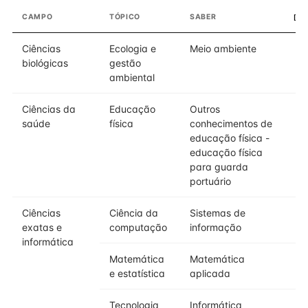
CAMPO
TÓPICO
SABER
DO
Ciências
Ecologia e
Meio ambiente
biológicas
gestão
ambiental
Ciências da
Educação
Outros
saúde
física
conhecimentos de
educação física -
educação física
para guarda
portuário
Ciências
Ciência da
Sistemas de
exatas e
computação
informação
informática
Matemática
Matemática
e estatística
aplicada
Tecnologia
Informática