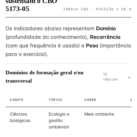
sustentam o CBO
5173-05
TABELA CBO · POSIÇÃO 3 DE 8
Os indicadores abaixo representam
Domínio
(profundidade do conhecimento),
Recorrência
(com que frequência é usado) e
Peso
(importância
para o exercício).
Domínios de formação geral e/ou
15
tópicos
transversal
CAMPO
TÓPICO
SABER
DO
Ciências
Ecologia e
Meio ambiente
biológicas
gestão
ambiental