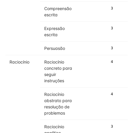
Compreensão
3
4
escrita
Expressão
3
3
escrita
Persuasão
3
3
Raciocínio
Raciocínio
4
4
concreto para
seguir
instruções
Raciocínio
4
4
abstrato para
resolução de
problemas
Raciocínio
3
3
analítico