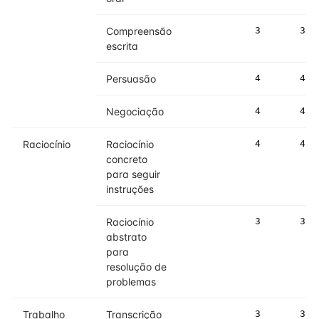
Compreensão
3
3
escrita
Persuasão
4
4
Negociação
4
4
Raciocínio
Raciocínio
4
4
concreto
para seguir
instruções
Raciocínio
3
3
abstrato
para
resolução de
problemas
Trabalho
Transcrição
3
3