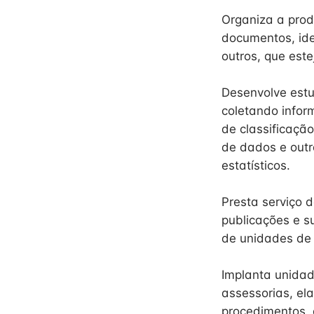
Organiza a pro
documentos, iden
outros, que est
Desenvolve est
coletando infor
de classificaçã
de dados e outr
estatísticos.
Presta serviço d
publicações e s
de unidades de 
Implanta unidad
assessorias, el
procedimentos, 