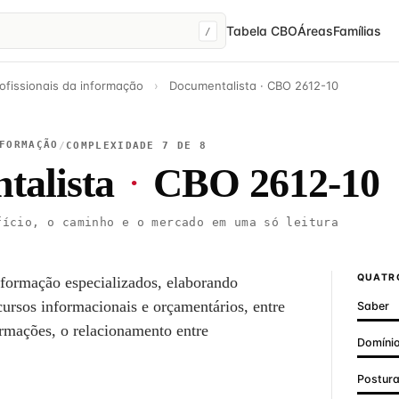
Tabela CBO
Áreas
Famílias
/
ofissionais da informação
›
Documentalista · CBO 2612-10
FORMAÇÃO
/
COMPLEXIDADE 7 DE 8
talista
·
CBO 2612-10
ício, o caminho e o mercado em uma só leitura
QUATRO
informação especializados, elaborando
cursos informacionais e orçamentários, entre
Saber
formações, o relacionamento entre
Domínio
Postur