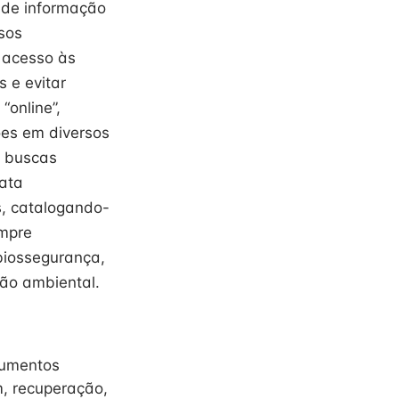
 de informação
sos
o acesso às
 e evitar
online”,
ões em diversos
e buscas
rata
s, catalogando-
mpre
biossegurança,
ão ambiental.
cumentos
, recuperação,