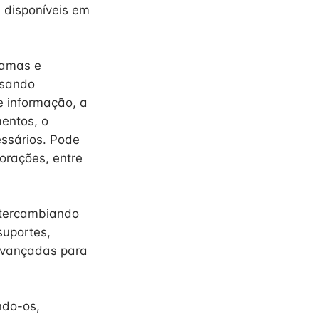
 disponíveis em
ramas e
isando
 informação, a
mentos, o
ssários. Pode
porações, entre
intercambiando
suportes,
avançadas para
ndo-os,