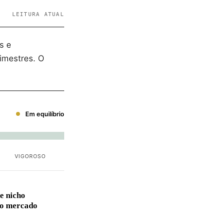
LEITURA ATUAL
s e
imestres. O
Em equilíbrio
VIGOROSO
e nicho
no mercado