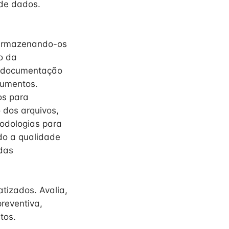
de dados.
, armazenando-os
o da
a documentação
cumentos.
os para
 dos arquivos,
odologias para
do a qualidade
 das
atizados. Avalia,
reventiva,
tos.