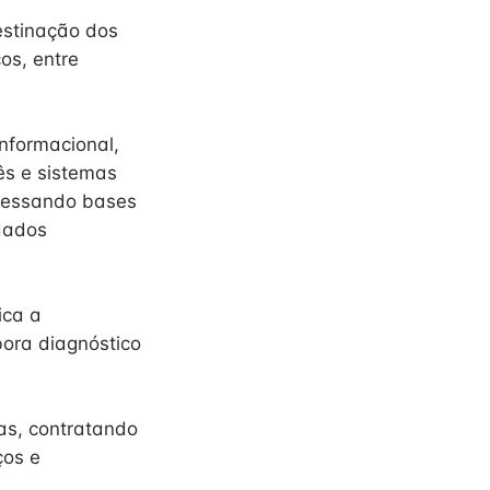
estinação dos
os, entre
nformacional,
ês e sistemas
acessando bases
 dados
ica a
ora diagnóstico
as, contratando
ços e