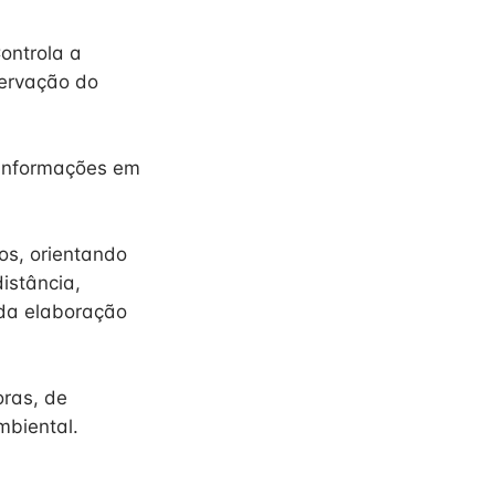
ontrola a
servação do
 informações em
os, orientando
istância,
 da elaboração
ras, de
mbiental.