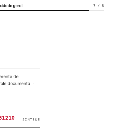
idade geral
7 / 8
erente de
role documental
·
61210
SÍNTESE