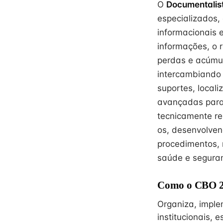
O
Documentalis
especializados,
informacionais e
informações, o 
perdas e acúmul
intercambiando 
suportes, local
avançadas para 
tecnicamente re
os, desenvolve
procedimentos, 
saúde e seguran
Como o CBO 26
Organiza, impl
institucionais,